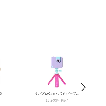
3
＃バズゅCam むてきパープル
R
13,200円(税込)