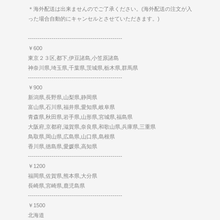
＊海外配送は出来ませんのでご了承ください。(海外配送の注文が入
った場合自動的にキャンセルとさせていただきます。)
------------------------------------------------
￥600
東京２３区,都下,伊豆諸島,小笠原諸島
神奈川県,埼玉県,千葉県,茨城県,栃木県,群馬県
------------------------------------------------
￥900
新潟県,長野県,山梨県,静岡県
富山県,石川県,福井県,愛知県,岐阜県
青森県,秋田県,岩手県,山形県,宮城県,福島県
大阪府,京都府,滋賀県,奈良県,和歌山県,兵庫県,三重県
鳥取県,岡山県,広島県,山口県,島根県
香川県,徳島県,愛媛県,高知県
------------------------------------------------
￥1200
福岡県,佐賀県,熊本県,大分県
長崎県,宮崎県,鹿児島県
------------------------------------------------
￥1500
北海道