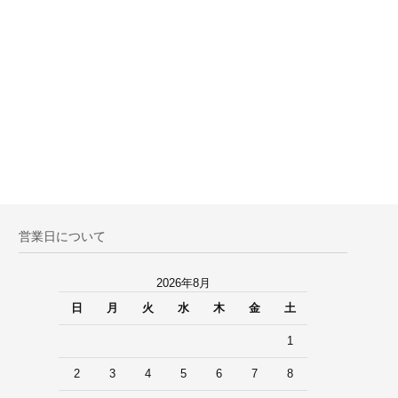
営業日について
2026年8月
日
月
火
水
木
金
土
1
2
3
4
5
6
7
8