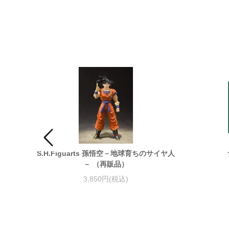
S.H.Figuarts 孫悟空－地球育ちのサイヤ人
－ （再販品）
3,850円(税込)