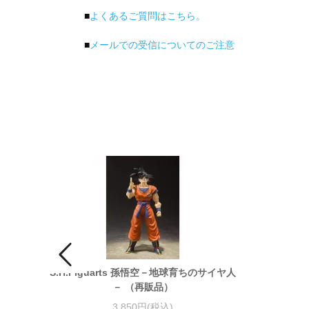
■
よくあるご質問はこちら。
■
メールでの受信についてのご注意
デル
S.H.Figuarts 孫悟空－地球育ちのサイヤ人
－ （再販品）
3,850円(税込)