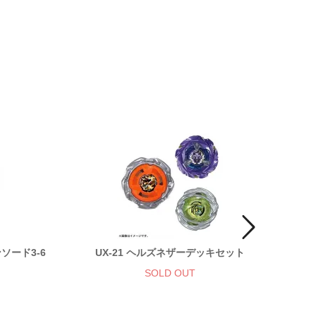
ンソード3-6
UX-21 ヘルズネザーデッキセット
tom
SOLD OUT