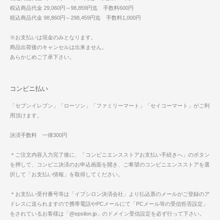
税込商品代金 29,060円～98,859円迄 手数料600円
税込商品代金 98,860円～298,459円迄 手数料1,000円
※お支払いは現金のみとなります。
商品出荷後のキャンセルは出来ません。
あらかじめご了承下さい。
コンビニ払い
「セブンイレブン」「ローソン」「ファミリーマート」「セイコーマート」がご利
用頂けます。
決済手数料 一律300円
＊ご注文内容入力完了後に、「コンビニエンスストアお支払い手続きへ」のボタン
を押して、コンビニ決済のお申込画面を開き、ご希望のコンビニエンスストアを選
択して「お支払い情報」を取得してください。
＊お支払い受付番号等は「イプシロン決済会社」より払込票のメールがご登録のア
ドレスに送られますので携帯電話やPCメールにて「PCメール等の受信拒否設定」
をされているお客様は「@epsilon.jp」のドメイン受信設定を必ず行って下さい。