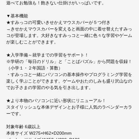
遊べてお勉強も！飽きない仕掛けがいっぱいです。
▼基本機能
★すみっコの可愛いきせかえマウスカバーが５つ付き
→きせかえマウスカバーを変えると画面の中に着せ替えたすみっ
コが登場します。大好きなすみっコと一緒に色々な学習やゲーム
が楽しむことができます。
★入学準備～就学までの学習をサポート！
※学研の「毎日のドリル」と「ことばパズル」から問題を収録！
（小学１・２年国語・算数）
・すみっコと一緒にパソコンの基本操作やプログラミング学習を
楽しく学ぶことができます。ゲームやおたのしみも盛り沢山なの
でお子さまの学習のやる気を引き出します。
★より本物のパソコンに近い形状にリニューアル！
スタイリッシュな本体デザインとお子様に人気のラベンダーカラ
ーです。
対象年齢 6歳以上
本体サイズ W275×H62×D200mm