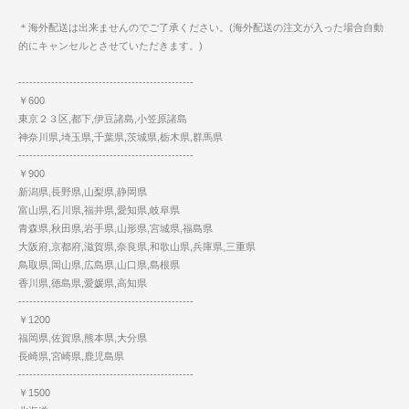
＊海外配送は出来ませんのでご了承ください。(海外配送の注文が入った場合自動
的にキャンセルとさせていただきます。)
------------------------------------------------
￥600
東京２３区,都下,伊豆諸島,小笠原諸島
神奈川県,埼玉県,千葉県,茨城県,栃木県,群馬県
------------------------------------------------
￥900
新潟県,長野県,山梨県,静岡県
富山県,石川県,福井県,愛知県,岐阜県
青森県,秋田県,岩手県,山形県,宮城県,福島県
大阪府,京都府,滋賀県,奈良県,和歌山県,兵庫県,三重県
鳥取県,岡山県,広島県,山口県,島根県
香川県,徳島県,愛媛県,高知県
------------------------------------------------
￥1200
福岡県,佐賀県,熊本県,大分県
長崎県,宮崎県,鹿児島県
------------------------------------------------
￥1500