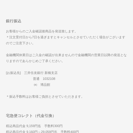
銀行振込
お客様からのご入金確認後商品を発送致します。
＊注文受付日から7日を過ぎますとキャンセルとさせていただく場合がございます
のでご注意下さい。
金融機関休業日はご入金の確認が出来ませんので金融機関の営業日以降の発送とな
りますのであらかじめご了承ください。
[お振込先] 三井住友銀行 新橋支店
普通 1032108
㈱ 博品館
＊振込手数料はお客様ご負担とさせていただきます。
宅急便コレクト（代金引換）
税込商品代金 9,159円迄 手数料300円
税込商品代金 9,160円～29,059円迄 手数料400円