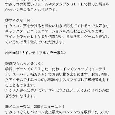
すみっコの可愛いフレームやスタンプをＧＥＴして撮った写真を
かわいくデコることも可能です。
③マイクがＩＮ！
すみっコに声をかけると可愛い動きで応えてくれるので大好きな
キャラクターとコミュニケーションを楽しむことができます。
マイクを使ったＬＩＶＥ配信遊びや、音読学習、ゲームも充実し
ているので長く遊んでいただけます。
④画面は4.3インチ！フルカラー液晶♪
⑤遊びももっと楽しく！
学習、ゲームでＧＥＴした、たねコインでショップ（インテリ
ア、スーパー、福ガチャ）でお買い物を楽しめます。お買い物し
たアイテムですみっコのお部屋をカスタマイズして模様替えをす
ることもできます。
たくさん遊べば遊ぶほど、学べば学ぶほど、わくわくタウンがに
ぎやかになります。
⑥メニュー数は、200メニュー以上！
すみっコぐらしパソコン史上最大のコンテンツを収録！たっぷり