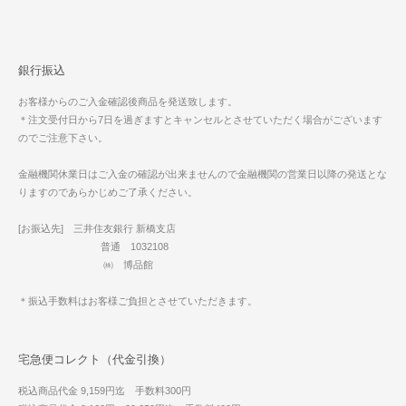
銀行振込
お客様からのご入金確認後商品を発送致します。
＊注文受付日から7日を過ぎますとキャンセルとさせていただく場合がございます
のでご注意下さい。
金融機関休業日はご入金の確認が出来ませんので金融機関の営業日以降の発送とな
りますのであらかじめご了承ください。
[お振込先] 三井住友銀行 新橋支店
普通 1032108
㈱ 博品館
＊振込手数料はお客様ご負担とさせていただきます。
宅急便コレクト（代金引換）
税込商品代金 9,159円迄 手数料300円