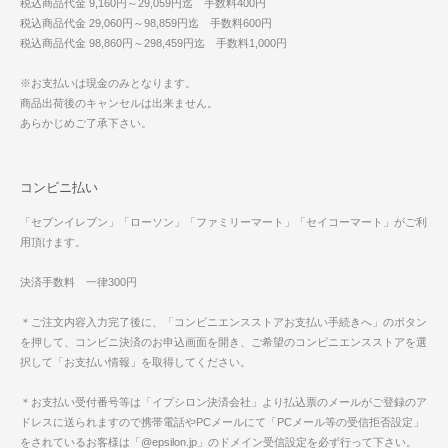
税込商品代金 9,160円～29,059円迄 手数料400円
税込商品代金 29,060円～98,859円迄 手数料600円
税込商品代金 98,860円～298,459円迄 手数料1,000円
※お支払いは現金のみとなります。
商品出荷後のキャンセルは出来ません。
あらかじめご了承下さい。
コンビニ払い
「セブンイレブン」「ローソン」「ファミリーマート」「セイコーマート」がご利
用頂けます。
決済手数料 一律300円
＊ご注文内容入力完了後に、「コンビニエンスストアお支払い手続きへ」のボタン
を押して、コンビニ決済のお申込画面を開き、ご希望のコンビニエンスストアを選
択して「お支払い情報」を取得してください。
＊お支払い受付番号等は「イプシロン決済会社」より払込票のメールがご登録のア
ドレスに送られますので携帯電話やPCメールにて「PCメール等の受信拒否設定」
をされているお客様は「@epsilon.jp」のドメイン受信設定を必ず行って下さい。