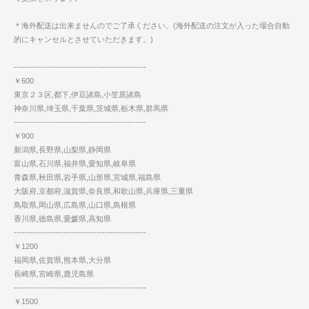
＊海外配送は出来ませんのでご了承ください。(海外配送の注文が入った場合自動
的にキャンセルとさせていただきます。)
------------------------------------------------
￥600
東京２３区,都下,伊豆諸島,小笠原諸島
神奈川県,埼玉県,千葉県,茨城県,栃木県,群馬県
------------------------------------------------
￥900
新潟県,長野県,山梨県,静岡県
富山県,石川県,福井県,愛知県,岐阜県
青森県,秋田県,岩手県,山形県,宮城県,福島県
大阪府,京都府,滋賀県,奈良県,和歌山県,兵庫県,三重県
鳥取県,岡山県,広島県,山口県,島根県
香川県,徳島県,愛媛県,高知県
------------------------------------------------
￥1200
福岡県,佐賀県,熊本県,大分県
長崎県,宮崎県,鹿児島県
------------------------------------------------
￥1500