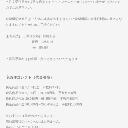
＊注文受付日から7日を過ぎますとキャンセルとさせていただく場合がございます
のでご注意下さい。
金融機関休業日はご入金の確認が出来ませんので金融機関の営業日以降の発送とな
りますのであらかじめご了承ください。
[お振込先] 三井住友銀行 新橋支店
普通 1032108
㈱ 博品館
＊振込手数料はお客様ご負担とさせていただきます。
宅急便コレクト（代金引換）
税込商品代金 9,159円迄 手数料300円
税込商品代金 9,160円～29,059円迄 手数料400円
税込商品代金 29,060円～98,859円迄 手数料600円
税込商品代金 98,860円～298,459円迄 手数料1,000円
※お支払いは現金のみとなります。
商品出荷後のキャンセルは出来ません。
あらかじめご了承下さい。