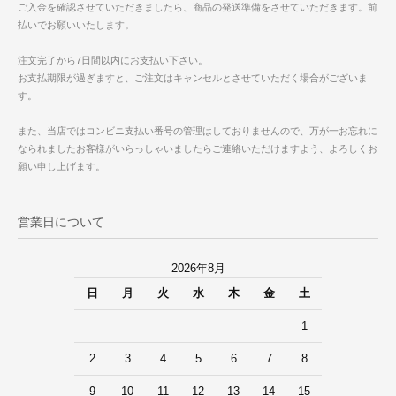
ご入金を確認させていただきましたら、商品の発送準備をさせていただきます。前
払いでお願いいたします。
注文完了から7日間以内にお支払い下さい。
お支払期限が過ぎますと、ご注文はキャンセルとさせていただく場合がございま
す。
また、当店ではコンビニ支払い番号の管理はしておりませんので、万が一お忘れに
なられましたお客様がいらっしゃいましたらご連絡いただけますよう、よろしくお
願い申し上げます。
営業日について
2026年8月
日
月
火
水
木
金
土
1
2
3
4
5
6
7
8
9
10
11
12
13
14
15