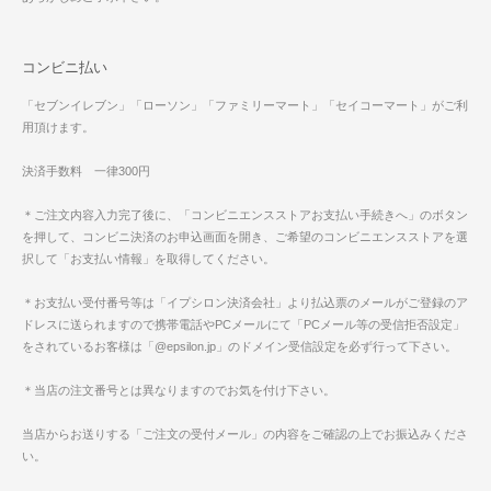
コンビニ払い
「セブンイレブン」「ローソン」「ファミリーマート」「セイコーマート」がご利
用頂けます。
決済手数料 一律300円
＊ご注文内容入力完了後に、「コンビニエンスストアお支払い手続きへ」のボタン
を押して、コンビニ決済のお申込画面を開き、ご希望のコンビニエンスストアを選
択して「お支払い情報」を取得してください。
＊お支払い受付番号等は「イプシロン決済会社」より払込票のメールがご登録のア
ドレスに送られますので携帯電話やPCメールにて「PCメール等の受信拒否設定」
をされているお客様は「@epsilon.jp」のドメイン受信設定を必ず行って下さい。
＊当店の注文番号とは異なりますのでお気を付け下さい。
当店からお送りする「ご注文の受付メール」の内容をご確認の上でお振込みくださ
い。