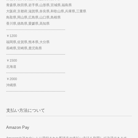
青森県,秋田県,岩手県,山形県,宮城県,福島県
大阪府,京都府,滋賀県,奈良県,和歌山県,兵庫県,三重県
鳥取県,岡山県,広島県,山口県,島根県
香川県,徳島県,愛媛県,高知県
------------------------------------------------
￥1200
福岡県,佐賀県,熊本県,大分県
長崎県,宮崎県,鹿児島県
------------------------------------------------
￥1500
北海道
------------------------------------------------
￥2000
沖縄県
------------------------------------------------
支払い方法について
Amazon Pay
Amazonのアカウントに登録された配送先や支払い方法を利用して決済できます。