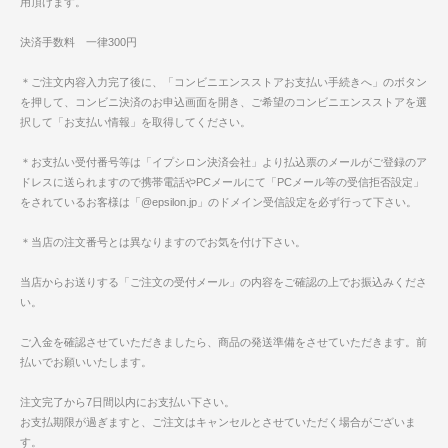
用頂けます。
決済手数料 一律300円
＊ご注文内容入力完了後に、「コンビニエンスストアお支払い手続きへ」のボタン
を押して、コンビニ決済のお申込画面を開き、ご希望のコンビニエンスストアを選
択して「お支払い情報」を取得してください。
＊お支払い受付番号等は「イプシロン決済会社」より払込票のメールがご登録のア
ドレスに送られますので携帯電話やPCメールにて「PCメール等の受信拒否設定」
をされているお客様は「@epsilon.jp」のドメイン受信設定を必ず行って下さい。
＊当店の注文番号とは異なりますのでお気を付け下さい。
当店からお送りする「ご注文の受付メール」の内容をご確認の上でお振込みくださ
い。
ご入金を確認させていただきましたら、商品の発送準備をさせていただきます。前
払いでお願いいたします。
注文完了から7日間以内にお支払い下さい。
お支払期限が過ぎますと、ご注文はキャンセルとさせていただく場合がございま
す。