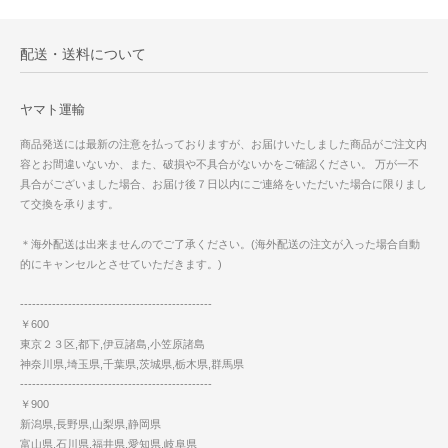
配送・送料について
ヤマト運輸
商品発送には最新の注意を払っておりますが、お届けいたしました商品がご注文内
容とお間違いないか、また、破損や不具合がないかをご確認ください。 万が一不
具合がございました場合、お届け後７日以内にご連絡をいただいた場合に限りまし
て交換を承ります。
＊海外配送は出来ませんのでご了承ください。(海外配送の注文が入った場合自動
的にキャンセルとさせていただきます。)
------------------------------------------------
￥600
東京２３区,都下,伊豆諸島,小笠原諸島
神奈川県,埼玉県,千葉県,茨城県,栃木県,群馬県
------------------------------------------------
￥900
新潟県,長野県,山梨県,静岡県
富山県,石川県,福井県,愛知県,岐阜県