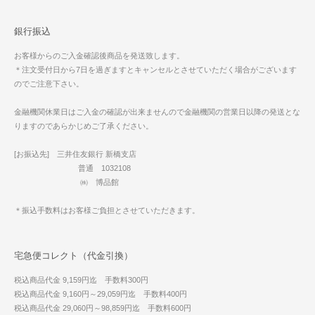
銀行振込
お客様からのご入金確認後商品を発送致します。
＊注文受付日から7日を過ぎますとキャンセルとさせていただく場合がございます
のでご注意下さい。
金融機関休業日はご入金の確認が出来ませんので金融機関の営業日以降の発送とな
りますのであらかじめご了承ください。
[お振込先] 三井住友銀行 新橋支店
普通 1032108
㈱ 博品館
＊振込手数料はお客様ご負担とさせていただきます。
宅急便コレクト（代金引換）
税込商品代金 9,159円迄 手数料300円
税込商品代金 9,160円～29,059円迄 手数料400円
税込商品代金 29,060円～98,859円迄 手数料600円