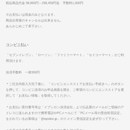
税込商品代金 98,860円～298,459円迄 手数料1,000円
※お支払いは現金のみとなります。
商品出荷後のキャンセルは出来ません。
あらかじめご了承下さい。
コンビニ払い
「セブンイレブン」「ローソン」「ファミリーマート」「セイコーマート」がご利
用頂けます。
決済手数料 一律300円
＊ご注文内容入力完了後に、「コンビニエンスストアお支払い手続きへ」のボタン
を押して、コンビニ決済のお申込画面を開き、ご希望のコンビニエンスストアを選
択して「お支払い情報」を取得してください。
＊お支払い受付番号等は「イプシロン決済会社」より払込票のメールがご登録のア
ドレスに送られますので携帯電話やPCメールにて「PCメール等の受信拒否設定」
をされているお客様は「@epsilon.jp」のドメイン受信設定を必ず行って下さい。