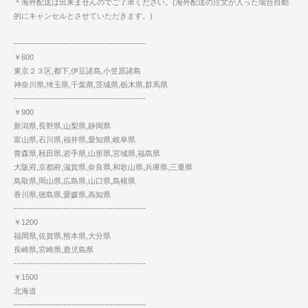
＊海外配送は出来ませんのでご了承ください。(海外配送の注文が入った場合自動
的にキャンセルとさせていただきます。)
------------------------------------------------
￥600
東京２３区,都下,伊豆諸島,小笠原諸島
神奈川県,埼玉県,千葉県,茨城県,栃木県,群馬県
------------------------------------------------
￥900
新潟県,長野県,山梨県,静岡県
富山県,石川県,福井県,愛知県,岐阜県
青森県,秋田県,岩手県,山形県,宮城県,福島県
大阪府,京都府,滋賀県,奈良県,和歌山県,兵庫県,三重県
鳥取県,岡山県,広島県,山口県,島根県
香川県,徳島県,愛媛県,高知県
------------------------------------------------
￥1200
福岡県,佐賀県,熊本県,大分県
長崎県,宮崎県,鹿児島県
------------------------------------------------
￥1500
北海道
------------------------------------------------