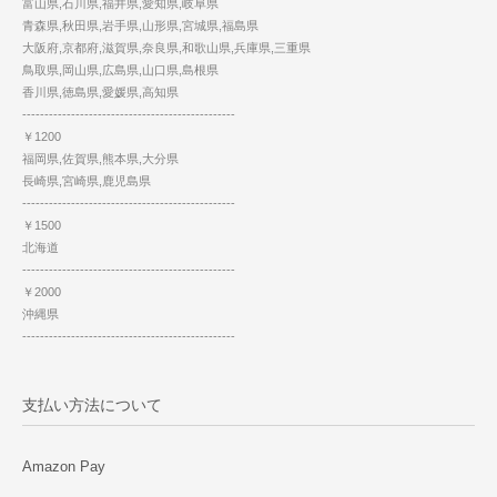
富山県,石川県,福井県,愛知県,岐阜県
青森県,秋田県,岩手県,山形県,宮城県,福島県
大阪府,京都府,滋賀県,奈良県,和歌山県,兵庫県,三重県
鳥取県,岡山県,広島県,山口県,島根県
香川県,徳島県,愛媛県,高知県
------------------------------------------------
￥1200
福岡県,佐賀県,熊本県,大分県
長崎県,宮崎県,鹿児島県
------------------------------------------------
￥1500
北海道
------------------------------------------------
￥2000
沖縄県
------------------------------------------------
支払い方法について
Amazon Pay