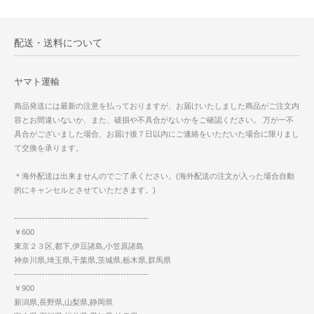
配送・送料について
ヤマト運輸
商品発送には最新の注意を払っておりますが、お届けいたしました商品がご注文内
容とお間違いないか、また、破損や不具合がないかをご確認ください。 万が一不
具合がございました場合、お届け後７日以内にご連絡をいただいた場合に限りまし
て交換を承ります。
＊海外配送は出来ませんのでご了承ください。(海外配送の注文が入った場合自動
的にキャンセルとさせていただきます。)
------------------------------------------------
￥600
東京２３区,都下,伊豆諸島,小笠原諸島
神奈川県,埼玉県,千葉県,茨城県,栃木県,群馬県
------------------------------------------------
￥900
新潟県,長野県,山梨県,静岡県