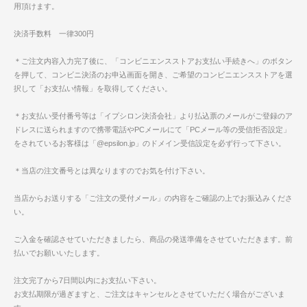
用頂けます。
決済手数料 一律300円
＊ご注文内容入力完了後に、「コンビニエンスストアお支払い手続きへ」のボタン
を押して、コンビニ決済のお申込画面を開き、ご希望のコンビニエンスストアを選
択して「お支払い情報」を取得してください。
＊お支払い受付番号等は「イプシロン決済会社」より払込票のメールがご登録のア
ドレスに送られますので携帯電話やPCメールにて「PCメール等の受信拒否設定」
をされているお客様は「@epsilon.jp」のドメイン受信設定を必ず行って下さい。
＊当店の注文番号とは異なりますのでお気を付け下さい。
当店からお送りする「ご注文の受付メール」の内容をご確認の上でお振込みくださ
い。
ご入金を確認させていただきましたら、商品の発送準備をさせていただきます。前
払いでお願いいたします。
注文完了から7日間以内にお支払い下さい。
お支払期限が過ぎますと、ご注文はキャンセルとさせていただく場合がございま