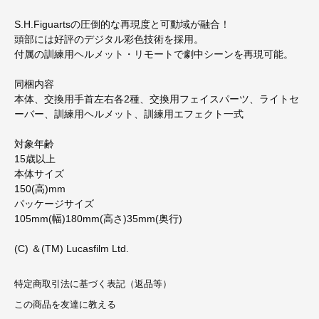
S.H.Figuartsの圧倒的な再現度と可動域が融合！
頭部には好評のデジタル彩色技術を採用。
付属の訓練用ヘルメット・リモートで劇中シーンを再現可能。
同梱内容
本体、交換用手首左右各2種、交換用フェイスパーツ、ライトセ
ーバー、訓練用ヘルメット、訓練用エフェクト一式
対象年齢
15歳以上
本体サイズ
150(高)mm
パッケージサイズ
105mm(幅)180mm(高さ)35mm(奥行)
(C) ＆(TM) Lucasfilm Ltd.
特定商取引法に基づく表記（返品等）
この商品を友達に教える