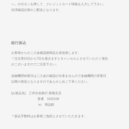
へ」のボタンを押して、クレジットカード情報を入力して下さい。
決済確認次第のご配送となります。
銀行振込
お客様からのご入金確認後商品を発送致します。
＊注文受付日から7日を過ぎますとキャンセルとさせていただく場合
がございますのでご注意下さい。
金融機関休業日はご入金の確認が出来ませんので金融機関の営業日
以降の発送となりますのであらかじめご了承ください。
[お振込先] 三井住友銀行 新橋支店
普通 1032108
㈱ 博品館
＊振込手数料はお客様ご負担とさせていただきます。