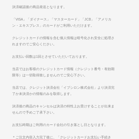
決済確認後の商品発送となります。
「VISA」「ダイナース」「マスターカード」「JCB」「アメリカ
ン・エキスプレス」のカードがご利用いただけます。
クレジットカードの情報を含む個人情報は暗号化され安全に処理さ
れますのでご安心ください。
お支払い回数は1回とさせていただいております。
当店ではお客様のクレジットカード情報（クレジット番号・有効期
限等）は一切取得致しませんのでご安心下さい。
当店では、クレジット決済会社「イプシロン株式会社」より決済完
了か未決済かの情報のみを取得します。
決済後の商品のキャンセルは決済の特性上お受けすることが出来ま
せんので予めご了承下さい。
お支払時期はご利用のカード会社の引き落とし日となります。
＊ご注文内容入力完了後に、「クレジットカードお支払い手続き