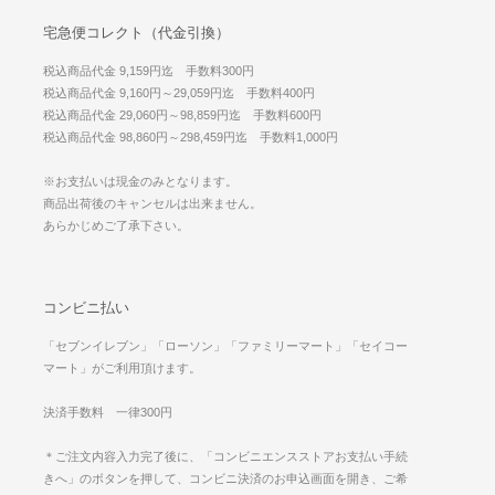
宅急便コレクト（代金引換）
税込商品代金 9,159円迄 手数料300円
税込商品代金 9,160円～29,059円迄 手数料400円
税込商品代金 29,060円～98,859円迄 手数料600円
税込商品代金 98,860円～298,459円迄 手数料1,000円
※お支払いは現金のみとなります。
商品出荷後のキャンセルは出来ません。
あらかじめご了承下さい。
コンビニ払い
「セブンイレブン」「ローソン」「ファミリーマート」「セイコー
マート」がご利用頂けます。
決済手数料 一律300円
＊ご注文内容入力完了後に、「コンビニエンスストアお支払い手続
きへ」のボタンを押して、コンビニ決済のお申込画面を開き、ご希