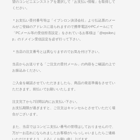
望のコンビニエンスストアを選択して「お支払い情報」を取得して
ください。
＊お支払い受付番号等は「イプシロン決済会社」より払込票のメー
ルがご登録のアドレスに送られますので携帯電話やPCメールにて
「PCメール等の受信拒否設定」をされているお客様は「@epsilon.j
p」のドメイン受信設定を必ず行って下さい。
＊当店の注文番号とは異なりますのでお気を付け下さい。
当店からお送りする「ご注文の受付メール」の内容をご確認の上で
お振込みください。
ご入金を確認させていただきましたら、商品の発送準備をさせてい
ただきます。前払いでお願いいたします。
注文完了から7日間以内にお支払い下さい。
お支払期限が過ぎますと、ご注文はキャンセルとさせていただく場
合がございます。
また、当店ではコンビニ支払い番号の管理はしておりませんので、
万が一お忘れになられましたお客様がいらっしゃいましたらご連絡
いただけますよう、よろしくお願い申し上げます。