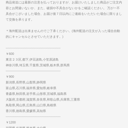
商品発送には最新の注意を払っておりますが、お届けいたしました商品がご注文内
容とお間違いないか、また、破損や不具合がないかをご確認ください。 万が一不
具合がございました場合、お届け後７日以内にご連絡をいただいた場合に限りまし
て交換を承ります。
＊海外配送は出来ませんのでご了承ください。(海外配送の注文が入った場合自動
的にキャンセルとさせていただきます。)
------------------------------------------------
￥600
東京２３区,都下,伊豆諸島,小笠原諸島
神奈川県,埼玉県,千葉県,茨城県,栃木県,群馬県
------------------------------------------------
￥900
新潟県,長野県,山梨県,静岡県
富山県,石川県,福井県,愛知県,岐阜県
青森県,秋田県,岩手県,山形県,宮城県,福島県
大阪府,京都府,滋賀県,奈良県,和歌山県,兵庫県,三重県
鳥取県,岡山県,広島県,山口県,島根県
香川県,徳島県,愛媛県,高知県
------------------------------------------------
￥1200