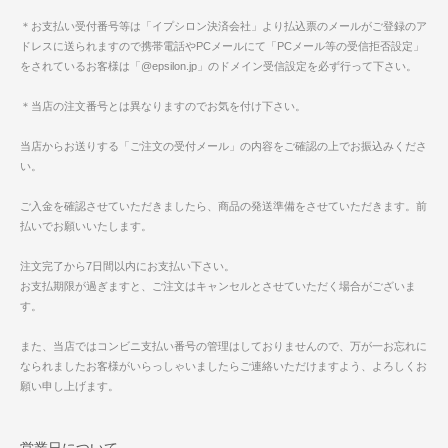
＊お支払い受付番号等は「イプシロン決済会社」より払込票のメールがご登録のア
ドレスに送られますので携帯電話やPCメールにて「PCメール等の受信拒否設定」
をされているお客様は「@epsilon.jp」のドメイン受信設定を必ず行って下さい。
＊当店の注文番号とは異なりますのでお気を付け下さい。
当店からお送りする「ご注文の受付メール」の内容をご確認の上でお振込みくださ
い。
ご入金を確認させていただきましたら、商品の発送準備をさせていただきます。前
払いでお願いいたします。
注文完了から7日間以内にお支払い下さい。
お支払期限が過ぎますと、ご注文はキャンセルとさせていただく場合がございま
す。
また、当店ではコンビニ支払い番号の管理はしておりませんので、万が一お忘れに
なられましたお客様がいらっしゃいましたらご連絡いただけますよう、よろしくお
願い申し上げます。
営業日について