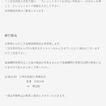
＊ご注文内容入力完了後に、「クレジットカードお支払い手続きへ」のボタンを押
して、クレジットカード情報を入力して下さい。
決済確認次第のご配送となります。
銀行振込
お客様からのご入金確認後商品を発送致します。
＊注文受付日から7日を過ぎますとキャンセルとさせていただく場合がございます
のでご注意下さい。
金融機関休業日はご入金の確認が出来ませんので金融機関の営業日以降の発送とな
りますのであらかじめご了承ください。
[お振込先] 三井住友銀行 新橋支店
普通 1032108
㈱ 博品館
＊振込手数料はお客様ご負担とさせていただきます。