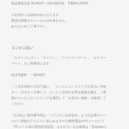
税込商品代金 98,860円～298,459円迄 手数料1,000円
※お支払いは現金のみとなります。
商品出荷後のキャンセルは出来ません。
あらかじめご了承下さい。
コンビニ払い
「セブンイレブン」「ローソン」「ファミリーマート」「セイコー
マート」がご利用頂けます。
決済手数料 一律300円
＊ご注文内容入力完了後に、「コンビニエンスストアお支払い手続
きへ」のボタンを押して、コンビニ決済のお申込画面を開き、ご希
望のコンビニエンスストアを選択して「お支払い情報」を取得して
ください。
＊お支払い受付番号等は「イプシロン決済会社」より払込票のメー
ルがご登録のアドレスに送られますので携帯電話やPCメールにて
「PCメール等の受信拒否設定」をされているお客様は「@epsilon.j