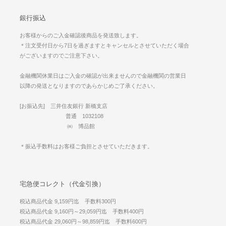
銀行振込
お客様からのご入金確認後商品を発送致します。
＊注文受付日から7日を過ぎますとキャンセルとさせていただく場合
がございますのでご注意下さい。
金融機関休業日はご入金の確認が出来ませんので金融機関の営業日
以降の発送となりますのであらかじめご了承ください。
[お振込先] 三井住友銀行 新橋支店
普通 1032108
㈱ 博品館
＊振込手数料はお客様ご負担とさせていただきます。
宅急便コレクト（代金引換）
税込商品代金 9,159円迄 手数料300円
税込商品代金 9,160円～29,059円迄 手数料400円
税込商品代金 29,060円～98,859円迄 手数料600円