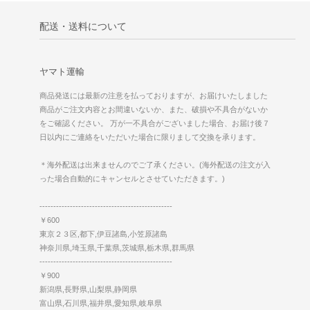
配送・送料について
ヤマト運輸
商品発送には最新の注意を払っておりますが、お届けいたしました
商品がご注文内容とお間違いないか、また、破損や不具合がないか
をご確認ください。 万が一不具合がございました場合、お届け後７
日以内にご連絡をいただいた場合に限りまして交換を承ります。
＊海外配送は出来ませんのでご了承ください。(海外配送の注文が入
った場合自動的にキャンセルとさせていただきます。)
------------------------------------------------
￥600
東京２３区,都下,伊豆諸島,小笠原諸島
神奈川県,埼玉県,千葉県,茨城県,栃木県,群馬県
------------------------------------------------
￥900
新潟県,長野県,山梨県,静岡県
富山県,石川県,福井県,愛知県,岐阜県