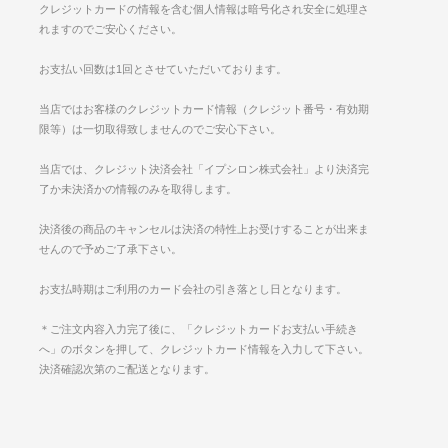
クレジットカードの情報を含む個人情報は暗号化され安全に処理さ
れますのでご安心ください。
お支払い回数は1回とさせていただいております。
当店ではお客様のクレジットカード情報（クレジット番号・有効期
限等）は一切取得致しませんのでご安心下さい。
当店では、クレジット決済会社「イプシロン株式会社」より決済完
了か未決済かの情報のみを取得します。
決済後の商品のキャンセルは決済の特性上お受けすることが出来ま
せんので予めご了承下さい。
お支払時期はご利用のカード会社の引き落とし日となります。
＊ご注文内容入力完了後に、「クレジットカードお支払い手続き
へ」のボタンを押して、クレジットカード情報を入力して下さい。
決済確認次第のご配送となります。