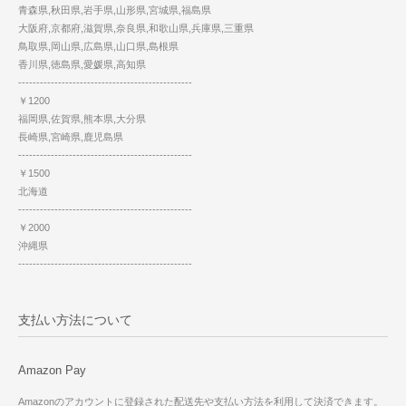
青森県,秋田県,岩手県,山形県,宮城県,福島県
大阪府,京都府,滋賀県,奈良県,和歌山県,兵庫県,三重県
鳥取県,岡山県,広島県,山口県,島根県
香川県,徳島県,愛媛県,高知県
------------------------------------------------
￥1200
福岡県,佐賀県,熊本県,大分県
長崎県,宮崎県,鹿児島県
------------------------------------------------
￥1500
北海道
------------------------------------------------
￥2000
沖縄県
------------------------------------------------
支払い方法について
Amazon Pay
Amazonのアカウントに登録された配送先や支払い方法を利用して決済できます。