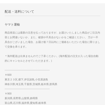
配送・送料について
ヤマト運輸
商品発送には最新の注意を払っておりますが、お届けいたしました商品がご注文内
容とお間違いないか、また、破損や不具合がないかをご確認ください。 万が一不
具合がございました場合、お届け後７日以内にご連絡をいただいた場合に限りまし
て交換を承ります。
＊海外配送は出来ませんのでご了承ください。(海外配送の注文が入った場合自動
的にキャンセルとさせていただきます。)
------------------------------------------------
￥600
東京２３区,都下,伊豆諸島,小笠原諸島
神奈川県,埼玉県,千葉県,茨城県,栃木県,群馬県
------------------------------------------------
￥900
新潟県,長野県,山梨県,静岡県
富山県,石川県,福井県,愛知県,岐阜県