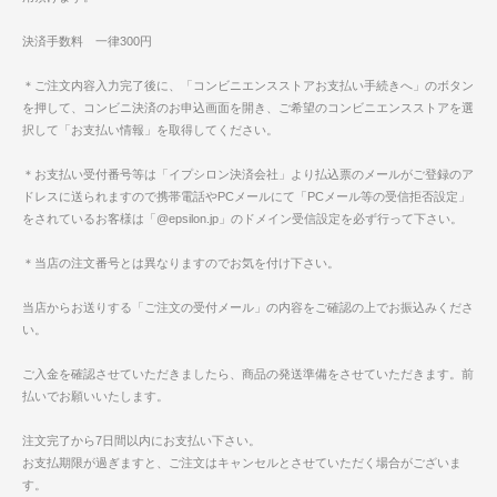
決済手数料 一律300円
＊ご注文内容入力完了後に、「コンビニエンスストアお支払い手続きへ」のボタン
を押して、コンビニ決済のお申込画面を開き、ご希望のコンビニエンスストアを選
択して「お支払い情報」を取得してください。
＊お支払い受付番号等は「イプシロン決済会社」より払込票のメールがご登録のア
ドレスに送られますので携帯電話やPCメールにて「PCメール等の受信拒否設定」
をされているお客様は「@epsilon.jp」のドメイン受信設定を必ず行って下さい。
＊当店の注文番号とは異なりますのでお気を付け下さい。
当店からお送りする「ご注文の受付メール」の内容をご確認の上でお振込みくださ
い。
ご入金を確認させていただきましたら、商品の発送準備をさせていただきます。前
払いでお願いいたします。
注文完了から7日間以内にお支払い下さい。
お支払期限が過ぎますと、ご注文はキャンセルとさせていただく場合がございま
す。