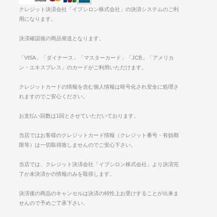
クレジット決済会社「イプシロン株式会社」の決済システムのご利
用になります。
決済確認後の商品発送となります。
「VISA」「ダイナース」「マスターカード」「JCB」「アメリカ
ン・エキスプレス」のカードがご利用いただけます。
クレジットカードの情報を含む個人情報は暗号化され安全に処理さ
れますのでご安心ください。
お支払い回数は1回とさせていただいております。
当店ではお客様のクレジットカード情報（クレジット番号・有効期
限等）は一切取得致しませんのでご安心下さい。
当店では、クレジット決済会社「イプシロン株式会社」より決済完
了か未決済かの情報のみを取得します。
決済後の商品のキャンセルは決済の特性上お受けすることが出来ま
せんので予めご了承下さい。