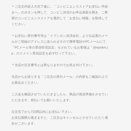
＊ご注文内容入力完了後に、「コンビニエンスストアお支払い手続
きへ」のボタンを押して、コンビニ決済のお申込画面を開き、ご希
望のコンビニエンスストアを選択して「お支払い情報」を取得して
ください。
＊お支払い受付番号等は「イプシロン決済会社」より払込票のメー
ルがご登録のアドレスに送られますので携帯電話やPCメールにて
「PCメール等の受信拒否設定」をされているお客様は「@epsilon.j
p」のドメイン受信設定を必ず行って下さい。
＊当店の注文番号とは異なりますのでお気を付け下さい。
当店からお送りする「ご注文の受付メール」の内容をご確認の上で
お振込みください。
ご入金を確認させていただきましたら、商品の発送準備をさせてい
ただきます。前払いでお願いいたします。
注文完了から7日間以内にお支払い下さい。
お支払期限が過ぎますと、ご注文はキャンセルとさせていただく場
合がございます。