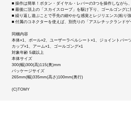
■ 操作は簡単！ボタン・ダイヤル・レバーの3つを操作しながら
■ 最後に頂上の「スカイスロープ」を駆け下り、ゴールゴングに
■ 繰り返し遊ぶことで手先の細やかな感覚とレジリエンス(粘り
■ 付属のコネクターを使えば、別売りの「アスレチックランド
同梱内容
本体×1、ボール×2、ユーザーラベルシート×1、ジョイントパーツ×
カップ×1、アーム×1、ゴールゴング×1
対象年齢 5歳以上
本体サイズ
300(幅)300(高)115(奥)mm
パッケージサイズ
265mm(幅)335mm(高さ)100mm(奥行)
(C)TOMY