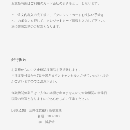
お支払時期はご利用のカード会社の引き落とし日となります。
＊ご注文内容入力完了後に、「クレジットカードお支払い手続き
へ」のボタンを押して、クレジットカード情報を入力して下さい。
決済確認次第のご配送となります。
銀行振込
お客様からのご入金確認後商品を発送致します。
＊注文受付日から7日を過ぎますとキャンセルとさせていただく場合
がございますのでご注意下さい。
金融機関休業日はご入金の確認が出来ませんので金融機関の営業日
以降の発送となりますのであらかじめご了承ください。
[お振込先] 三井住友銀行 新橋支店
普通 1032108
㈱ 博品館