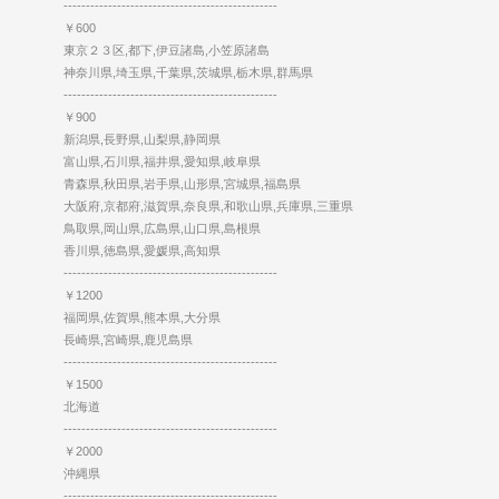
------------------------------------------------
￥600
東京２３区,都下,伊豆諸島,小笠原諸島
神奈川県,埼玉県,千葉県,茨城県,栃木県,群馬県
------------------------------------------------
￥900
新潟県,長野県,山梨県,静岡県
富山県,石川県,福井県,愛知県,岐阜県
青森県,秋田県,岩手県,山形県,宮城県,福島県
大阪府,京都府,滋賀県,奈良県,和歌山県,兵庫県,三重県
鳥取県,岡山県,広島県,山口県,島根県
香川県,徳島県,愛媛県,高知県
------------------------------------------------
￥1200
福岡県,佐賀県,熊本県,大分県
長崎県,宮崎県,鹿児島県
------------------------------------------------
￥1500
北海道
------------------------------------------------
￥2000
沖縄県
------------------------------------------------