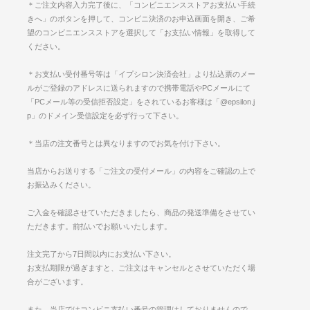
＊ご注文内容入力完了後に、「コンビニエンスストアお支払い手続
きへ」のボタンを押して、コンビニ決済のお申込画面を開き、ご希
望のコンビニエンスストアを選択して「お支払い情報」を取得して
ください。
＊お支払い受付番号等は「イプシロン決済会社」より払込票のメー
ルがご登録のアドレスに送られますので携帯電話やPCメールにて
「PCメール等の受信拒否設定」をされているお客様は「@epsilon.j
p」のドメイン受信設定を必ず行って下さい。
＊当店の注文番号とは異なりますのでお気を付け下さい。
当店からお送りする「ご注文の受付メール」の内容をご確認の上で
お振込みください。
ご入金を確認させていただきましたら、商品の発送準備をさせてい
ただきます。前払いでお願いいたします。
注文完了から7日間以内にお支払い下さい。
お支払期限が過ぎますと、ご注文はキャンセルとさせていただく場
合がございます。
また、当店ではコンビニ支払い番号の管理はしておりませんので、