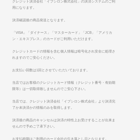
クレジット決済会社「イプシロン株式会社」の決済システムのご利
用になります。
決済確認後の商品発送となります。
「VISA」「ダイナース」「マスターカード」「JCB」「アメリカ
ン・エキスプレス」のカードがご利用いただけます。
クレジットカードの情報を含む個人情報は暗号化され安全に処理さ
れますのでご安心ください。
お支払い回数は1回とさせていただいております。
当店ではお客様のクレジットカード情報（クレジット番号・有効期
限等）は一切取得致しませんのでご安心下さい。
当店では、クレジット決済会社「イプシロン株式会社」より決済完
了か未決済かの情報のみを取得します。
決済後の商品のキャンセルは決済の特性上お受けすることが出来ま
せんので予めご了承下さい。
お支払時期はご利用のカード会社の引き落とし日となります。