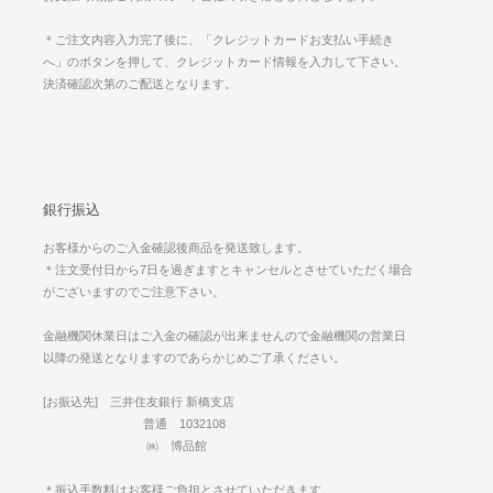
＊ご注文内容入力完了後に、「クレジットカードお支払い手続き
へ」のボタンを押して、クレジットカード情報を入力して下さい。
決済確認次第のご配送となります。
銀行振込
お客様からのご入金確認後商品を発送致します。
＊注文受付日から7日を過ぎますとキャンセルとさせていただく場合
がございますのでご注意下さい。
金融機関休業日はご入金の確認が出来ませんので金融機関の営業日
以降の発送となりますのであらかじめご了承ください。
[お振込先] 三井住友銀行 新橋支店
普通 1032108
㈱ 博品館
＊振込手数料はお客様ご負担とさせていただきます。