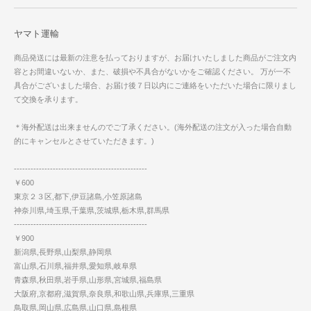
ヤマト運輸
商品発送には最新の注意を払っておりますが、お届けいたしました商品がご注文内
容とお間違いないか、また、破損や不具合がないかをご確認ください。 万が一不
具合がございました場合、お届け後７日以内にご連絡をいただいた場合に限りまし
て交換を承ります。
＊海外配送は出来ませんのでご了承ください。(海外配送の注文が入った場合自動
的にキャンセルとさせていただきます。)
------------------------------------------------
￥600
東京２３区,都下,伊豆諸島,小笠原諸島
神奈川県,埼玉県,千葉県,茨城県,栃木県,群馬県
------------------------------------------------
￥900
新潟県,長野県,山梨県,静岡県
富山県,石川県,福井県,愛知県,岐阜県
青森県,秋田県,岩手県,山形県,宮城県,福島県
大阪府,京都府,滋賀県,奈良県,和歌山県,兵庫県,三重県
鳥取県,岡山県,広島県,山口県,島根県