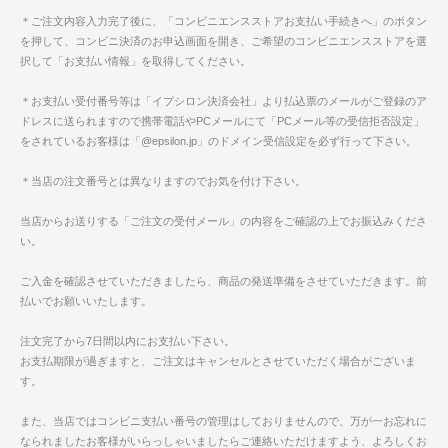
＊ご注文内容入力完了後に、「コンビニエンスストアお支払い手続きへ」のボタン
を押して、コンビニ決済のお申込画面を開き、ご希望のコンビニエンスストアを選
択して「お支払い情報」を取得してください。
＊お支払い受付番号等は「イプシロン決済会社」より払込票のメールがご登録のア
ドレスに送られますので携帯電話やPCメールにて「PCメール等の受信拒否設定」
をされているお客様は「@epsilon.jp」のドメイン受信設定を必ず行って下さい。
＊当店の注文番号とは異なりますのでお気を付け下さい。
当店からお送りする「ご注文の受付メール」の内容をご確認の上でお振込みくださ
い。
ご入金を確認させていただきましたら、商品の発送準備をさせていただきます。前
払いでお願いいたします。
注文完了から7日間以内にお支払い下さい。
お支払期限が過ぎますと、ご注文はキャンセルとさせていただく場合がございま
す。
また、当店ではコンビニ支払い番号の管理はしておりませんので、万が一お忘れに
なられましたお客様がいらっしゃいましたらご連絡いただけますよう、よろしくお