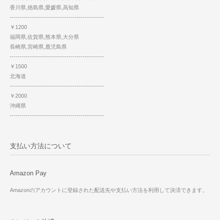
香川県,徳島県,愛媛県,高知県
------------------------------------------------
￥1200
福岡県,佐賀県,熊本県,大分県
長崎県,宮崎県,鹿児島県
------------------------------------------------
￥1500
北海道
------------------------------------------------
￥2000
沖縄県
------------------------------------------------
支払い方法について
Amazon Pay
Amazonのアカウントに登録された配送先や支払い方法を利用して決済できます。