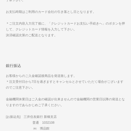
お支払時期はご利用のカード会社の引き落とし日となります。
＊ご注文内容入力完了後に、「クレジットカードお支払い手続きへ」のボタンを押
して、クレジットカード情報を入力して下さい。
決済確認次第のご配送となります。
銀行振込
お客様からのご入金確認後商品を発送致します。
＊注文受付日から7日を過ぎますとキャンセルとさせていただく場合がございます
のでご注意下さい。
金融機関休業日はご入金の確認が出来ませんので金融機関の営業日以降の発送とな
りますのであらかじめご了承ください。
[お振込先] 三井住友銀行 新橋支店
普通 1032108
㈱ 博品館