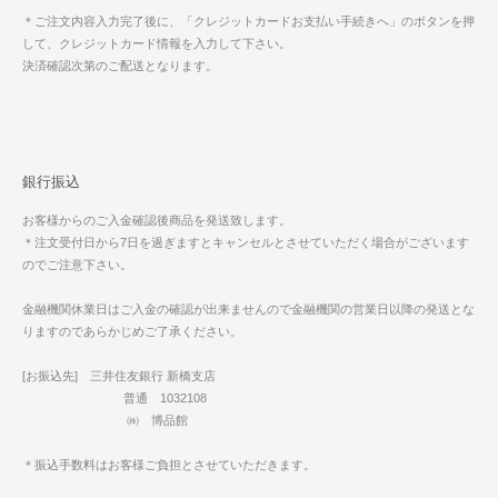
＊ご注文内容入力完了後に、「クレジットカードお支払い手続きへ」のボタンを押
して、クレジットカード情報を入力して下さい。
決済確認次第のご配送となります。
銀行振込
お客様からのご入金確認後商品を発送致します。
＊注文受付日から7日を過ぎますとキャンセルとさせていただく場合がございます
のでご注意下さい。
金融機関休業日はご入金の確認が出来ませんので金融機関の営業日以降の発送とな
りますのであらかじめご了承ください。
[お振込先] 三井住友銀行 新橋支店
普通 1032108
㈱ 博品館
＊振込手数料はお客様ご負担とさせていただきます。