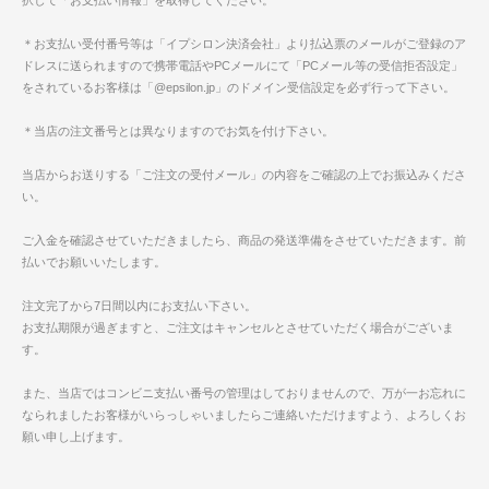
＊お支払い受付番号等は「イプシロン決済会社」より払込票のメールがご登録のア
ドレスに送られますので携帯電話やPCメールにて「PCメール等の受信拒否設定」
をされているお客様は「@epsilon.jp」のドメイン受信設定を必ず行って下さい。
＊当店の注文番号とは異なりますのでお気を付け下さい。
当店からお送りする「ご注文の受付メール」の内容をご確認の上でお振込みくださ
い。
ご入金を確認させていただきましたら、商品の発送準備をさせていただきます。前
払いでお願いいたします。
注文完了から7日間以内にお支払い下さい。
お支払期限が過ぎますと、ご注文はキャンセルとさせていただく場合がございま
す。
また、当店ではコンビニ支払い番号の管理はしておりませんので、万が一お忘れに
なられましたお客様がいらっしゃいましたらご連絡いただけますよう、よろしくお
願い申し上げます。