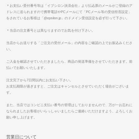
＊お支払い受付番号等は「イプシロン決済会社」より払込票のメールがご登録のア
ドレスに送られますので携帯電話やPCメールにて「PCメール等の受信拒否設定」
をされているお客様は「@epsilon.jp」のドメイン受信設定を必ず行って下さい。
＊当店の注文番号とは異なりますのでお気を付け下さい。
当店からお送りする「ご注文の受付メール」の内容をご確認の上でお振込みくださ
い。
ご入金を確認させていただきましたら、商品の発送準備をさせていただきます。前
払いでお願いいたします。
注文完了から7日間以内にお支払い下さい。
お支払期限が過ぎますと、ご注文はキャンセルとさせていただく場合がございま
す。
また、当店ではコンビニ支払い番号の管理はしておりませんので、万が一お忘れに
なられましたお客様がいらっしゃいましたらご連絡いただけますよう、よろしくお
願い申し上げます。
営業日について