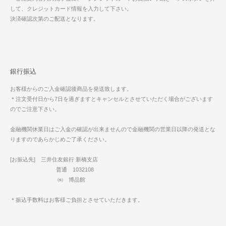
して、クレジットカード情報を入力して下さい。
決済確認次第のご配送となります。
銀行振込
お客様からのご入金確認後商品を発送致します。
＊注文受付日から7日を過ぎますとキャンセルとさせていただく場合がございます
のでご注意下さい。
金融機関休業日はご入金の確認が出来ませんので金融機関の営業日以降の発送とな
りますのであらかじめご了承ください。
[お振込先] 三井住友銀行 新橋支店
普通 1032108
㈱ 博品館
＊振込手数料はお客様ご負担とさせていただきます。