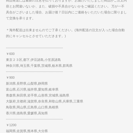
商品発送には最新の注意を払っておりますが、お届けいたしました商品がご注文内
容とお間違いないか、また、破損や不具合がないかをご確認ください。 万が一不
具合がございました場合、お届け後７日以内にご連絡をいただいた場合に限りまし
て交換を承ります。
＊海外配送は出来ませんのでご了承ください。(海外配送の注文が入った場合自動
的にキャンセルとさせていただきます。)
------------------------------------------------
￥600
東京２３区,都下,伊豆諸島,小笠原諸島
神奈川県,埼玉県,千葉県,茨城県,栃木県,群馬県
------------------------------------------------
￥900
新潟県,長野県,山梨県,静岡県
富山県,石川県,福井県,愛知県,岐阜県
青森県,秋田県,岩手県,山形県,宮城県,福島県
大阪府,京都府,滋賀県,奈良県,和歌山県,兵庫県,三重県
鳥取県,岡山県,広島県,山口県,島根県
香川県,徳島県,愛媛県,高知県
------------------------------------------------
￥1200
福岡県,佐賀県,熊本県,大分県