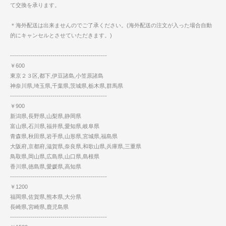
て交換を承ります。
＊海外配送は出来ませんのでご了承ください。(海外配送の注文が入った場合自動
的にキャンセルとさせていただきます。)
------------------------------------------------
￥600
東京２３区,都下,伊豆諸島,小笠原諸島
神奈川県,埼玉県,千葉県,茨城県,栃木県,群馬県
------------------------------------------------
￥900
新潟県,長野県,山梨県,静岡県
富山県,石川県,福井県,愛知県,岐阜県
青森県,秋田県,岩手県,山形県,宮城県,福島県
大阪府,京都府,滋賀県,奈良県,和歌山県,兵庫県,三重県
鳥取県,岡山県,広島県,山口県,島根県
香川県,徳島県,愛媛県,高知県
------------------------------------------------
￥1200
福岡県,佐賀県,熊本県,大分県
長崎県,宮崎県,鹿児島県
------------------------------------------------