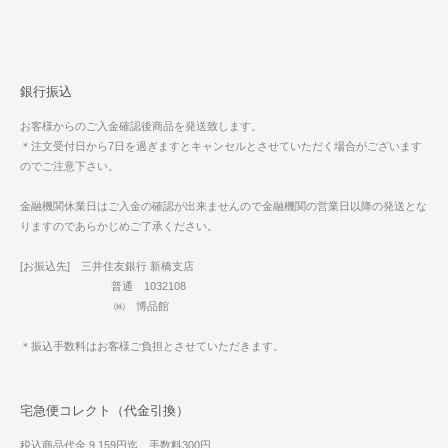
銀行振込
お客様からのご入金確認後商品を発送致します。
＊注文受付日から7日を過ぎますとキャンセルとさせていただく場合がございます
のでご注意下さい。
金融機関休業日はご入金の確認が出来ませんので金融機関の営業日以降の発送とな
りますのであらかじめご了承ください。
[お振込先] 三井住友銀行 新橋支店
普通 1032108
㈱ 博品館
＊振込手数料はお客様ご負担とさせていただきます。
宅急便コレクト（代金引換）
税込商品代金 9,159円迄 手数料300円