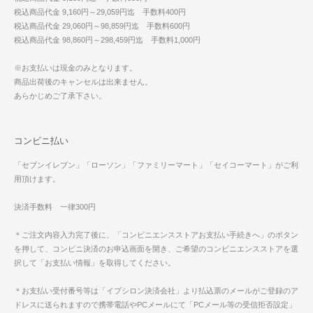
税込商品代金 9,160円～29,059円迄 手数料400円
税込商品代金 29,060円～98,859円迄 手数料600円
税込商品代金 98,860円～298,459円迄 手数料1,000円
※お支払いは現金のみとなります。
商品出荷後のキャンセルは出来ません。
あらかじめご了承下さい。
コンビニ払い
「セブンイレブン」「ローソン」「ファミリーマート」「セイコーマート」がご利
用頂けます。
決済手数料 一律300円
＊ご注文内容入力完了後に、「コンビニエンスストアお支払い手続きへ」のボタン
を押して、コンビニ決済のお申込画面を開き、ご希望のコンビニエンスストアを選
択して「お支払い情報」を取得してください。
＊お支払い受付番号等は「イプシロン決済会社」より払込票のメールがご登録のア
ドレスに送られますので携帯電話やPCメールにて「PCメール等の受信拒否設定」