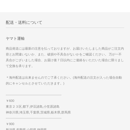
配送・送料について
ヤマト運輸
商品発送には最新の注意を払っておりますが、お届けいたしました商品がご注文内
容とお間違いないか、また、破損や不具合がないかをご確認ください。 万が一不
具合がございました場合、お届け後７日以内にご連絡をいただいた場合に限りまし
て交換を承ります。
＊海外配送は出来ませんのでご了承ください。(海外配送の注文が入った場合自動
的にキャンセルとさせていただきます。)
------------------------------------------------
￥600
東京２３区,都下,伊豆諸島,小笠原諸島
神奈川県,埼玉県,千葉県,茨城県,栃木県,群馬県
------------------------------------------------
￥900
新潟県,長野県,山梨県,静岡県