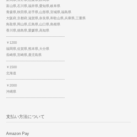
富山県,石川県,福井県,愛知県,岐阜県
青森県,秋田県,岩手県,山形県,宮城県,福島県
大阪府,京都府,滋賀県,奈良県,和歌山県,兵庫県,三重県
鳥取県,岡山県,広島県,山口県,島根県
香川県,徳島県,愛媛県,高知県
------------------------------------------------
￥1200
福岡県,佐賀県,熊本県,大分県
長崎県,宮崎県,鹿児島県
------------------------------------------------
￥1500
北海道
------------------------------------------------
￥2000
沖縄県
------------------------------------------------
支払い方法について
Amazon Pay