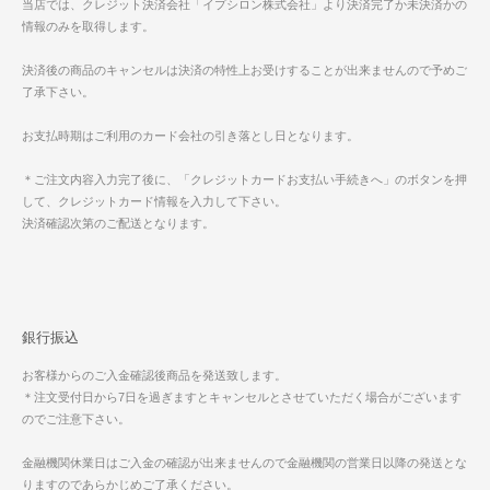
当店では、クレジット決済会社「イプシロン株式会社」より決済完了か未決済かの
情報のみを取得します。
決済後の商品のキャンセルは決済の特性上お受けすることが出来ませんので予めご
了承下さい。
お支払時期はご利用のカード会社の引き落とし日となります。
＊ご注文内容入力完了後に、「クレジットカードお支払い手続きへ」のボタンを押
して、クレジットカード情報を入力して下さい。
決済確認次第のご配送となります。
銀行振込
お客様からのご入金確認後商品を発送致します。
＊注文受付日から7日を過ぎますとキャンセルとさせていただく場合がございます
のでご注意下さい。
金融機関休業日はご入金の確認が出来ませんので金融機関の営業日以降の発送とな
りますのであらかじめご了承ください。