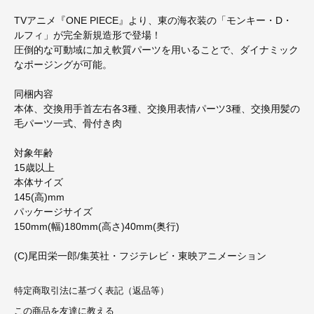
TVアニメ『ONE PIECE』より、東の海衣装の「モンキー・D・
ルフィ」が完全新規造形で登場！
圧倒的な可動域に加え軟質パーツを用いることで、ダイナミック
なポージングが可能。
同梱内容
本体、交換用手首左右各3種、交換用表情パーツ3種、交換用髪の
毛パーツ一式、骨付き肉
対象年齢
15歳以上
本体サイズ
145(高)mm
パッケージサイズ
150mm(幅)180mm(高さ)40mm(奥行)
(C)尾田栄一郎/集英社・フジテレビ・東映アニメーション
特定商取引法に基づく表記（返品等）
この商品を友達に教える