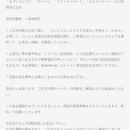
「セブンイレブン」「ローソン」「ファミリーマート」「セイコーマート」がご利
用頂けます。
決済手数料 一律300円
＊ご注文内容入力完了後に、「コンビニエンスストアお支払い手続きへ」のボタン
を押して、コンビニ決済のお申込画面を開き、ご希望のコンビニエンスストアを選
択して「お支払い情報」を取得してください。
＊お支払い受付番号等は「イプシロン決済会社」より払込票のメールがご登録のア
ドレスに送られますので携帯電話やPCメールにて「PCメール等の受信拒否設定」
をされているお客様は「@epsilon.jp」のドメイン受信設定を必ず行って下さい。
＊当店の注文番号とは異なりますのでお気を付け下さい。
当店からお送りする「ご注文の受付メール」の内容をご確認の上でお振込みくださ
い。
ご入金を確認させていただきましたら、商品の発送準備をさせていただきます。前
払いでお願いいたします。
注文完了から7日間以内にお支払い下さい。
お支払期限が過ぎますと、ご注文はキャンセルとさせていただく場合がございま