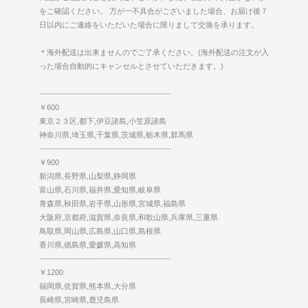
をご確認ください。 万が一不具合がございました場合、お届け後７
日以内にご連絡をいただいた場合に限りまして交換を承ります。
＊海外配送は出来ませんのでご了承ください。(海外配送の注文が入
った場合自動的にキャンセルとさせていただきます。)
------------------------------------------------
￥600
東京２３区,都下,伊豆諸島,小笠原諸島
神奈川県,埼玉県,千葉県,茨城県,栃木県,群馬県
------------------------------------------------
￥900
新潟県,長野県,山梨県,静岡県
富山県,石川県,福井県,愛知県,岐阜県
青森県,秋田県,岩手県,山形県,宮城県,福島県
大阪府,京都府,滋賀県,奈良県,和歌山県,兵庫県,三重県
鳥取県,岡山県,広島県,山口県,島根県
香川県,徳島県,愛媛県,高知県
------------------------------------------------
￥1200
福岡県,佐賀県,熊本県,大分県
長崎県,宮崎県,鹿児島県