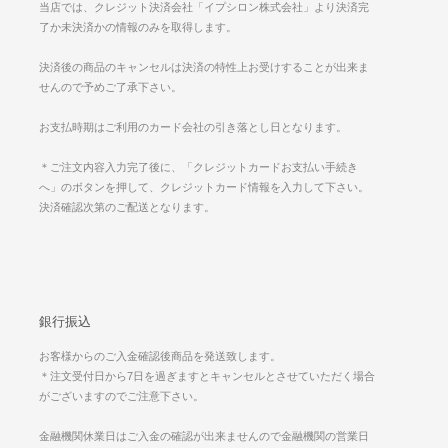
当店では、クレジット決済会社「イプシロン株式会社」より決済完
了か未決済かの情報のみを取得します。
決済後の商品のキャンセルは決済の特性上お受けすることが出来ま
せんので予めご了承下さい。
お支払時期はご利用のカード会社の引き落とし日となります。
＊ご注文内容入力完了後に、「クレジットカードお支払い手続き
へ」のボタンを押して、クレジットカード情報を入力して下さい。
決済確認次第のご配送となります。
銀行振込
お客様からのご入金確認後商品を発送致します。
＊注文受付日から7日を過ぎますとキャンセルとさせていただく場合
がございますのでご注意下さい。
金融機関休業日はご入金の確認が出来ませんので金融機関の営業日