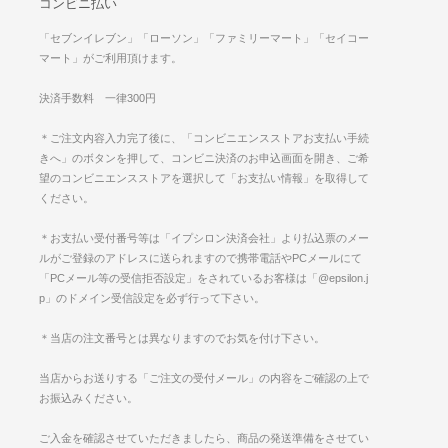
コンビニ払い
「セブンイレブン」「ローソン」「ファミリーマート」「セイコー
マート」がご利用頂けます。
決済手数料 一律300円
＊ご注文内容入力完了後に、「コンビニエンスストアお支払い手続
きへ」のボタンを押して、コンビニ決済のお申込画面を開き、ご希
望のコンビニエンスストアを選択して「お支払い情報」を取得して
ください。
＊お支払い受付番号等は「イプシロン決済会社」より払込票のメー
ルがご登録のアドレスに送られますので携帯電話やPCメールにて
「PCメール等の受信拒否設定」をされているお客様は「@epsilon.j
p」のドメイン受信設定を必ず行って下さい。
＊当店の注文番号とは異なりますのでお気を付け下さい。
当店からお送りする「ご注文の受付メール」の内容をご確認の上で
お振込みください。
ご入金を確認させていただきましたら、商品の発送準備をさせてい