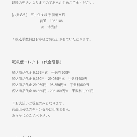
以降の発送となりますのであらかじめご了承ください。
[お振込先] 三井住友銀行 新橋支店
普通 1032108
㈱ 博品館
＊振込手数料はお客様ご負担とさせていただきます。
宅急便コレクト（代金引換）
税込商品代金 9,159円迄 手数料300円
税込商品代金 9,160円～29,059円迄 手数料400円
税込商品代金 29,060円～98,859円迄 手数料600円
税込商品代金 98,860円～298,459円迄 手数料1,000円
※お支払いは現金のみとなります。
商品出荷後のキャンセルは出来ません。
あらかじめご了承下さい。