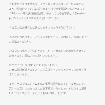
＊お支払い受付番号等は「イプシロン決済会社」より払込票のメー
ルがご登録のアドレスに送られますので携帯電話やPCメールにて
「PCメール等の受信拒否設定」をされているお客様は「@epsilon.j
p」のドメイン受信設定を必ず行って下さい。
＊当店の注文番号とは異なりますのでお気を付け下さい。
当店からお送りする「ご注文の受付メール」の内容をご確認の上で
お振込みください。
ご入金を確認させていただきましたら、商品の発送準備をさせてい
ただきます。前払いでお願いいたします。
注文完了から7日間以内にお支払い下さい。
お支払期限が過ぎますと、ご注文はキャンセルとさせていただく場
合がございます。
また、当店ではコンビニ支払い番号の管理はしておりませんので、
万が一お忘れになられましたお客様がいらっしゃいましたらご連絡
いただけますよう、よろしくお願い申し上げます。