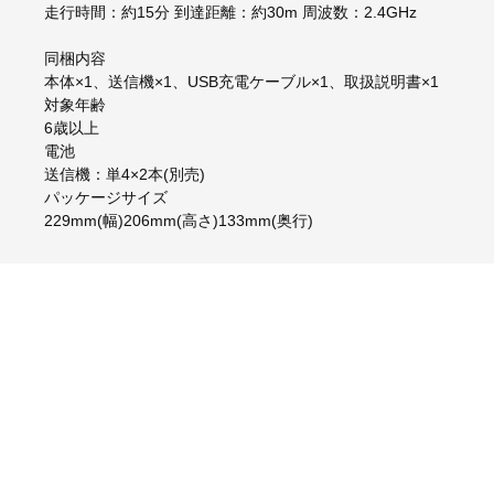
走行時間：約15分 到達距離：約30m 周波数：2.4GHz
同梱内容
本体×1、送信機×1、USB充電ケーブル×1、取扱説明書×1
対象年齢
6歳以上
電池
送信機：単4×2本(別売)
パッケージサイズ
229mm(幅)206mm(高さ)133mm(奥行)