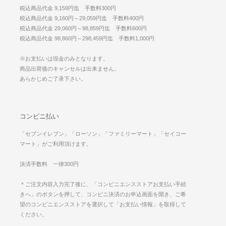
税込商品代金 9,159円迄 手数料300円
税込商品代金 9,160円～29,059円迄 手数料400円
税込商品代金 29,060円～98,859円迄 手数料600円
税込商品代金 98,860円～298,459円迄 手数料1,000円
※お支払いは現金のみとなります。
商品出荷後のキャンセルは出来ません。
あらかじめご了承下さい。
コンビニ払い
「セブンイレブン」「ローソン」「ファミリーマート」「セイコー
マート」がご利用頂けます。
決済手数料 一律300円
＊ご注文内容入力完了後に、「コンビニエンスストアお支払い手続
きへ」のボタンを押して、コンビニ決済のお申込画面を開き、ご希
望のコンビニエンスストアを選択して「お支払い情報」を取得して
ください。