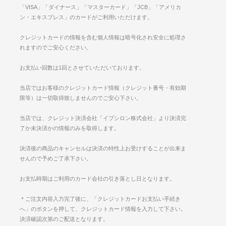
「VISA」「ダイナース」「マスターカード」「JCB」「アメリカ
ン・エキスプレス」のカードがご利用いただけます。
クレジットカードの情報を含む個人情報は暗号化され安全に処理さ
れますのでご安心ください。
お支払い回数は1回とさせていただいております。
当店ではお客様のクレジットカード情報（クレジット番号・有効期
限等）は一切取得致しませんのでご安心下さい。
当店では、クレジット決済会社「イプシロン株式会社」より決済完
了か未決済かの情報のみを取得します。
決済後の商品のキャンセルは決済の特性上お受けすることが出来ま
せんので予めご了承下さい。
お支払時期はご利用のカード会社の引き落とし日となります。
＊ご注文内容入力完了後に、「クレジットカードお支払い手続き
へ」のボタンを押して、クレジットカード情報を入力して下さい。
決済確認次第のご配送となります。