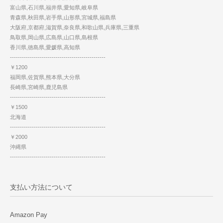
富山県,石川県,福井県,愛知県,岐阜県
青森県,秋田県,岩手県,山形県,宮城県,福島県
大阪府,京都府,滋賀県,奈良県,和歌山県,兵庫県,三重県
鳥取県,岡山県,広島県,山口県,島根県
香川県,徳島県,愛媛県,高知県
------------------------------------------------
￥1200
福岡県,佐賀県,熊本県,大分県
長崎県,宮崎県,鹿児島県
------------------------------------------------
￥1500
北海道
------------------------------------------------
￥2000
沖縄県
------------------------------------------------
支払い方法について
Amazon Pay