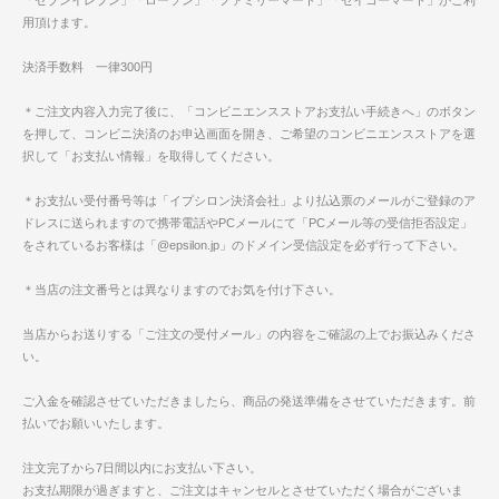
「セブンイレブン」「ローソン」「ファミリーマート」「セイコーマート」がご利
用頂けます。
決済手数料 一律300円
＊ご注文内容入力完了後に、「コンビニエンスストアお支払い手続きへ」のボタン
を押して、コンビニ決済のお申込画面を開き、ご希望のコンビニエンスストアを選
択して「お支払い情報」を取得してください。
＊お支払い受付番号等は「イプシロン決済会社」より払込票のメールがご登録のア
ドレスに送られますので携帯電話やPCメールにて「PCメール等の受信拒否設定」
をされているお客様は「@epsilon.jp」のドメイン受信設定を必ず行って下さい。
＊当店の注文番号とは異なりますのでお気を付け下さい。
当店からお送りする「ご注文の受付メール」の内容をご確認の上でお振込みくださ
い。
ご入金を確認させていただきましたら、商品の発送準備をさせていただきます。前
払いでお願いいたします。
注文完了から7日間以内にお支払い下さい。
お支払期限が過ぎますと、ご注文はキャンセルとさせていただく場合がございま