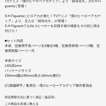
TVアニメ『僕のヒーローアカデミア』より「緑谷出久」がS.H.Fi
guartsに登場！
S.H.Figuartsにヒロアカが来た！TVアニメ『僕のヒーローアカデ
ミア』より、主人公「緑谷出久」が登場！
S.H.FiguartsでもNo.1ヒーローを目指す彼の雄姿をその目に焼き
付けろ！
■セット内容
本体、交換用手首パーツ左2種右3種、交換用表情パーツ3種、交
換用前髪パーツ一式
本体サイズ
140(高)mm
パッケージサイズ
150mm(幅)180mm(高さ)40mm(奥行)
(C)堀越耕平／集英社・僕のヒーローアカデミア製作委員会
特定商取引法に基づく表記（返品等）
この商品を友達に教える