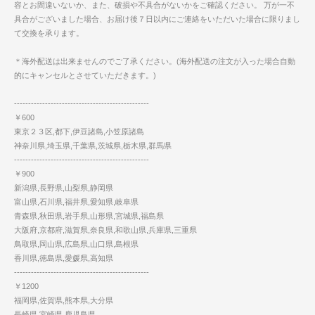
容とお間違いないか、また、破損や不具合がないかをご確認ください。 万が一不
具合がございました場合、お届け後７日以内にご連絡をいただいた場合に限りまし
て交換を承ります。
＊海外配送は出来ませんのでご了承ください。(海外配送の注文が入った場合自動
的にキャンセルとさせていただきます。)
------------------------------------------------
￥600
東京２３区,都下,伊豆諸島,小笠原諸島
神奈川県,埼玉県,千葉県,茨城県,栃木県,群馬県
------------------------------------------------
￥900
新潟県,長野県,山梨県,静岡県
富山県,石川県,福井県,愛知県,岐阜県
青森県,秋田県,岩手県,山形県,宮城県,福島県
大阪府,京都府,滋賀県,奈良県,和歌山県,兵庫県,三重県
鳥取県,岡山県,広島県,山口県,島根県
香川県,徳島県,愛媛県,高知県
------------------------------------------------
￥1200
福岡県,佐賀県,熊本県,大分県
長崎県,宮崎県,鹿児島県