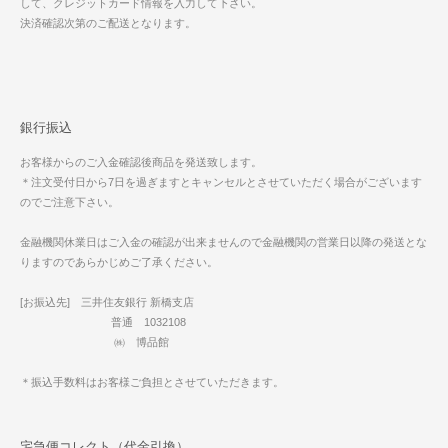
して、クレジットカード情報を入力して下さい。
決済確認次第のご配送となります。
銀行振込
お客様からのご入金確認後商品を発送致します。
＊注文受付日から7日を過ぎますとキャンセルとさせていただく場合がございます
のでご注意下さい。
金融機関休業日はご入金の確認が出来ませんので金融機関の営業日以降の発送とな
りますのであらかじめご了承ください。
[お振込先] 三井住友銀行 新橋支店
普通 1032108
㈱ 博品館
＊振込手数料はお客様ご負担とさせていただきます。
宅急便コレクト（代金引換）