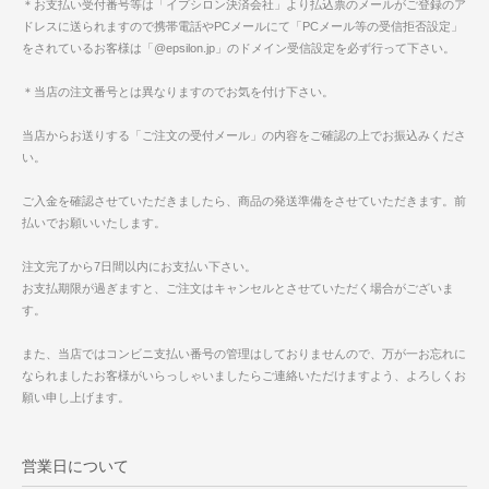
＊お支払い受付番号等は「イプシロン決済会社」より払込票のメールがご登録のア
ドレスに送られますので携帯電話やPCメールにて「PCメール等の受信拒否設定」
をされているお客様は「@epsilon.jp」のドメイン受信設定を必ず行って下さい。
＊当店の注文番号とは異なりますのでお気を付け下さい。
当店からお送りする「ご注文の受付メール」の内容をご確認の上でお振込みくださ
い。
ご入金を確認させていただきましたら、商品の発送準備をさせていただきます。前
払いでお願いいたします。
注文完了から7日間以内にお支払い下さい。
お支払期限が過ぎますと、ご注文はキャンセルとさせていただく場合がございま
す。
また、当店ではコンビニ支払い番号の管理はしておりませんので、万が一お忘れに
なられましたお客様がいらっしゃいましたらご連絡いただけますよう、よろしくお
願い申し上げます。
営業日について