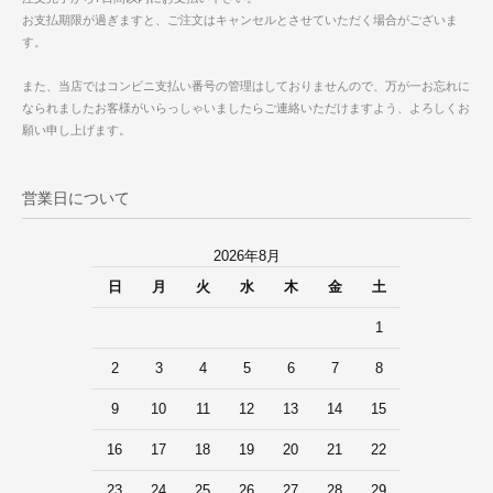
お支払期限が過ぎますと、ご注文はキャンセルとさせていただく場合がございま
す。
また、当店ではコンビニ支払い番号の管理はしておりませんので、万が一お忘れに
なられましたお客様がいらっしゃいましたらご連絡いただけますよう、よろしくお
願い申し上げます。
営業日について
2026年8月
日
月
火
水
木
金
土
1
2
3
4
5
6
7
8
9
10
11
12
13
14
15
16
17
18
19
20
21
22
23
24
25
26
27
28
29