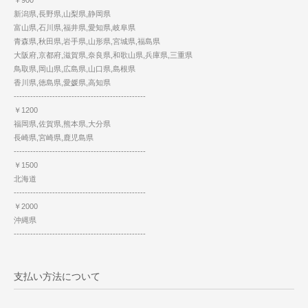
￥900
新潟県,長野県,山梨県,静岡県
富山県,石川県,福井県,愛知県,岐阜県
青森県,秋田県,岩手県,山形県,宮城県,福島県
大阪府,京都府,滋賀県,奈良県,和歌山県,兵庫県,三重県
鳥取県,岡山県,広島県,山口県,島根県
香川県,徳島県,愛媛県,高知県
------------------------------------------------
￥1200
福岡県,佐賀県,熊本県,大分県
長崎県,宮崎県,鹿児島県
------------------------------------------------
￥1500
北海道
------------------------------------------------
￥2000
沖縄県
------------------------------------------------
支払い方法について