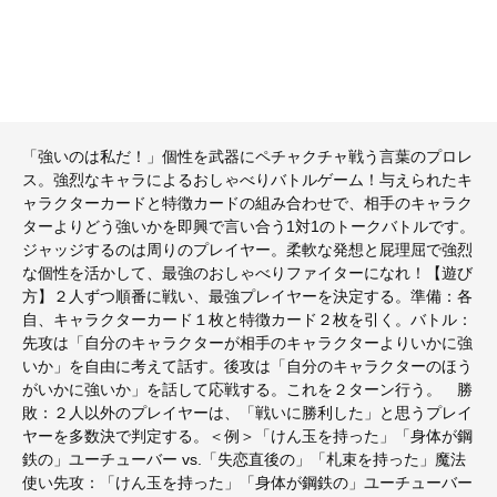
「強いのは私だ！」個性を武器にペチャクチャ戦う言葉のプロレ
ス。強烈なキャラによるおしゃべりバトルゲーム！与えられたキ
ャラクターカードと特徴カードの組み合わせで、相手のキャラク
ターよりどう強いかを即興で言い合う1対1のトークバトルです。
ジャッジするのは周りのプレイヤー。柔軟な発想と屁理屈で強烈
な個性を活かして、最強のおしゃべりファイターになれ！【遊び
方】２人ずつ順番に戦い、最強プレイヤーを決定する。準備：各
自、キャラクターカード１枚と特徴カード２枚を引く。バトル：
先攻は「自分のキャラクターが相手のキャラクターよりいかに強
いか」を自由に考えて話す。後攻は「自分のキャラクターのほう
がいかに強いか」を話して応戦する。これを２ターン行う。 勝
敗：２人以外のプレイヤーは、「戦いに勝利した」と思うプレイ
ヤーを多数決で判定する。＜例＞「けん玉を持った」「身体が鋼
鉄の」ユーチューバー vs.「失恋直後の」「札束を持った」魔法
使い先攻：「けん玉を持った」「身体が鋼鉄の」ユーチューバー