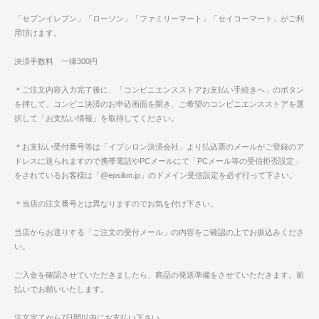
「セブンイレブン」「ローソン」「ファミリーマート」「セイコーマート」がご利
用頂けます。
決済手数料 一律300円
＊ご注文内容入力完了後に、「コンビニエンスストアお支払い手続きへ」のボタン
を押して、コンビニ決済のお申込画面を開き、ご希望のコンビニエンスストアを選
択して「お支払い情報」を取得してください。
＊お支払い受付番号等は「イプシロン決済会社」より払込票のメールがご登録のア
ドレスに送られますので携帯電話やPCメールにて「PCメール等の受信拒否設定」
をされているお客様は「@epsilon.jp」のドメイン受信設定を必ず行って下さい。
＊当店の注文番号とは異なりますのでお気を付け下さい。
当店からお送りする「ご注文の受付メール」の内容をご確認の上でお振込みくださ
い。
ご入金を確認させていただきましたら、商品の発送準備をさせていただきます。前
払いでお願いいたします。
注文完了から7日間以内にお支払い下さい。