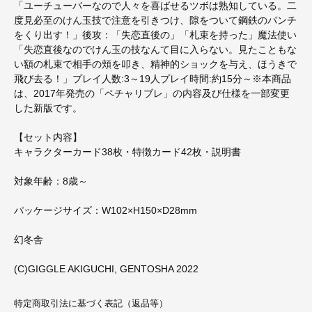
「ユーチューバーなので人々を喜ばせるツボは熟知している。二
度見必至のけん玉技で注意を引きつけ、隙をついて鋼鉄のパンチ
をくり出す！」後攻：「失恋直後の」「札束を持った」魔法使い
「失恋直後なのでけん玉の技なんて目に入らない。見たこともな
い額の札束で相手の頬を叩き、精神的ショックを与え、ほうきで
飛び去る！」プレイ人数:3～19人プレイ時間:約15分～※本商品
は、2017年発売の「ペチャリブレ」の内容及び仕様を一部変更
した新版です。
【セット内容】
キャラクターカード38枚・特徴カード42枚・説明書
対象年齢：8歳～
パッケージサイズ：W102×H150×D28mm
幻冬舎
(C)GIGGLE AKIGUCHI, GENTOSHA 2022
特定商取引法に基づく表記（返品等）