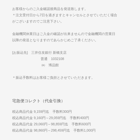
お客様からのご入金確認後商品を発送致します。
＊注文受付日から7日を過ぎますとキャンセルとさせていただく場合
がございますのでご注意下さい。
金融機関休業日はご入金の確認が出来ませんので金融機関の営業日
以降の発送となりますのであらかじめご了承ください。
[お振込先] 三井住友銀行 新橋支店
普通 1032108
㈱ 博品館
＊振込手数料はお客様ご負担とさせていただきます。
宅急便コレクト（代金引換）
税込商品代金 9,159円迄 手数料300円
税込商品代金 9,160円～29,059円迄 手数料400円
税込商品代金 29,060円～98,859円迄 手数料600円
税込商品代金 98,860円～298,459円迄 手数料1,000円