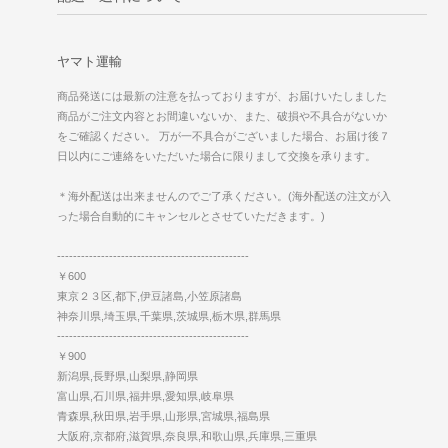
ヤマト運輸
商品発送には最新の注意を払っておりますが、お届けいたしました
商品がご注文内容とお間違いないか、また、破損や不具合がないか
をご確認ください。 万が一不具合がございました場合、お届け後７
日以内にご連絡をいただいた場合に限りまして交換を承ります。
＊海外配送は出来ませんのでご了承ください。(海外配送の注文が入
った場合自動的にキャンセルとさせていただきます。)
------------------------------------------------
￥600
東京２３区,都下,伊豆諸島,小笠原諸島
神奈川県,埼玉県,千葉県,茨城県,栃木県,群馬県
------------------------------------------------
￥900
新潟県,長野県,山梨県,静岡県
富山県,石川県,福井県,愛知県,岐阜県
青森県,秋田県,岩手県,山形県,宮城県,福島県
大阪府,京都府,滋賀県,奈良県,和歌山県,兵庫県,三重県