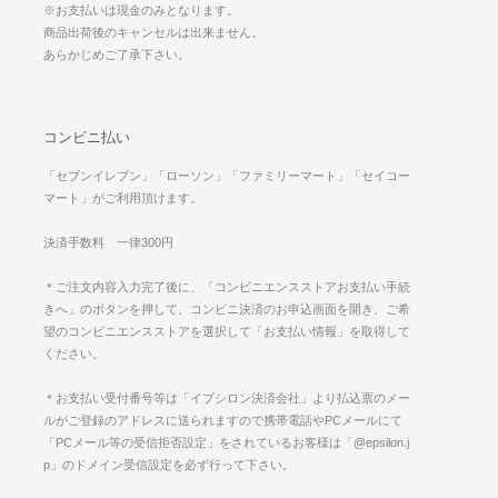
※お支払いは現金のみとなります。
商品出荷後のキャンセルは出来ません。
あらかじめご了承下さい。
コンビニ払い
「セブンイレブン」「ローソン」「ファミリーマート」「セイコー
マート」がご利用頂けます。
決済手数料 一律300円
＊ご注文内容入力完了後に、「コンビニエンスストアお支払い手続
きへ」のボタンを押して、コンビニ決済のお申込画面を開き、ご希
望のコンビニエンスストアを選択して「お支払い情報」を取得して
ください。
＊お支払い受付番号等は「イプシロン決済会社」より払込票のメー
ルがご登録のアドレスに送られますので携帯電話やPCメールにて
「PCメール等の受信拒否設定」をされているお客様は「@epsilon.j
p」のドメイン受信設定を必ず行って下さい。