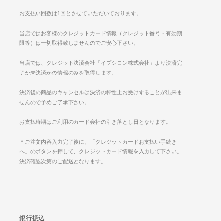
お支払い回数は1回とさせていただいております。
当店ではお客様のクレジットカード情報（クレジット番号・有効期
限等）は一切取得致しませんのでご安心下さい。
当店では、クレジット決済会社「イプシロン株式会社」より決済完
了か未決済かの情報のみを取得します。
決済後の商品のキャンセルは決済の特性上お受けすることが出来ま
せんので予めご了承下さい。
お支払時期はご利用のカード会社の引き落とし日となります。
＊ご注文内容入力完了後に、「クレジットカードお支払い手続き
へ」のボタンを押して、クレジットカード情報を入力して下さい。
決済確認次第のご配送となります。
銀行振込