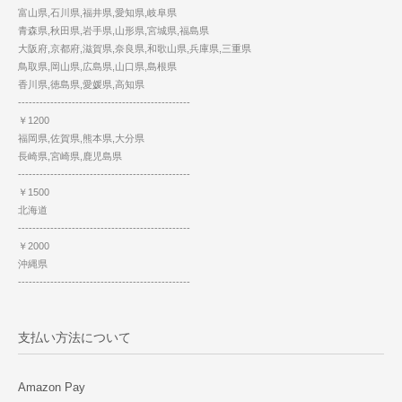
富山県,石川県,福井県,愛知県,岐阜県
青森県,秋田県,岩手県,山形県,宮城県,福島県
大阪府,京都府,滋賀県,奈良県,和歌山県,兵庫県,三重県
鳥取県,岡山県,広島県,山口県,島根県
香川県,徳島県,愛媛県,高知県
------------------------------------------------
￥1200
福岡県,佐賀県,熊本県,大分県
長崎県,宮崎県,鹿児島県
------------------------------------------------
￥1500
北海道
------------------------------------------------
￥2000
沖縄県
------------------------------------------------
支払い方法について
Amazon Pay