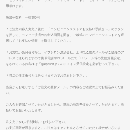
用頂けます。
決済手数料 一律300円
＊ご注文内容入力完了後に、「コンビニエンスストアお支払い手続きへ」のボタン
を押して、コンビニ決済のお申込画面を開き、ご希望のコンビニエンスストアを選
択して「お支払い情報」を取得してください。
＊お支払い受付番号等は「イプシロン決済会社」より払込票のメールがご登録のア
ドレスに送られますので携帯電話やPCメールにて「PCメール等の受信拒否設定」
をされているお客様は「@epsilon.jp」のドメイン受信設定を必ず行って下さい。
＊当店の注文番号とは異なりますのでお気を付け下さい。
当店からお送りする「ご注文の受付メール」の内容をご確認の上でお振込みくださ
い。
ご入金を確認させていただきましたら、商品の発送準備をさせていただきます。前
払いでお願いいたします。
注文完了から7日間以内にお支払い下さい。
お支払期限が過ぎますと、ご注文はキャンセルとさせていただく場合がございま