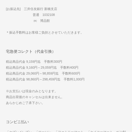
[お振込先] 三井住友銀行 新橋支店
普通 1032108
㈱ 博品館
＊振込手数料はお客様ご負担とさせていただきます。
宅急便コレクト（代金引換）
税込商品代金 9,159円迄 手数料300円
税込商品代金 9,160円～29,059円迄 手数料400円
税込商品代金 29,060円～98,859円迄 手数料600円
税込商品代金 98,860円～298,459円迄 手数料1,000円
※お支払いは現金のみとなります。
商品出荷後のキャンセルは出来ません。
あらかじめご了承下さい。
コンビニ払い
「セブンイレブン」「ローソン」「ファミリーマート」「セイコーマート」がご利