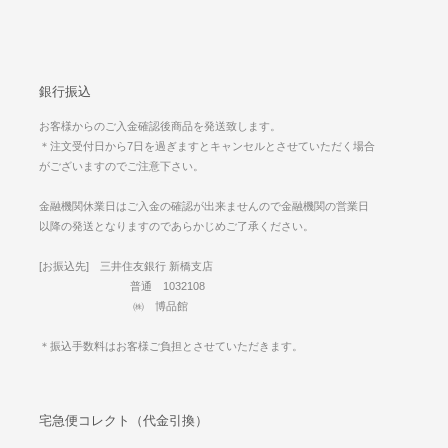
銀行振込
お客様からのご入金確認後商品を発送致します。
＊注文受付日から7日を過ぎますとキャンセルとさせていただく場合
がございますのでご注意下さい。
金融機関休業日はご入金の確認が出来ませんので金融機関の営業日
以降の発送となりますのであらかじめご了承ください。
[お振込先] 三井住友銀行 新橋支店
普通 1032108
㈱ 博品館
＊振込手数料はお客様ご負担とさせていただきます。
宅急便コレクト（代金引換）