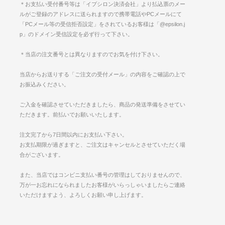
＊お支払い受付番号等は「イプシロン決済会社」より払込票のメー
ルがご登録のアドレスに送られますので携帯電話やPCメールにて
「PCメール等の受信拒否設定」をされているお客様は「@epsilon.j
p」のドメイン受信設定を必ず行って下さい。
＊当店の注文番号とは異なりますのでお気を付け下さい。
当店からお送りする「ご注文の受付メール」の内容をご確認の上で
お振込みください。
ご入金を確認させていただきましたら、商品の発送準備をさせてい
ただきます。前払いでお願いいたします。
注文完了から7日間以内にお支払い下さい。
お支払期限が過ぎますと、ご注文はキャンセルとさせていただく場
合がございます。
また、当店ではコンビニ支払い番号の管理はしておりませんので、
万が一お忘れになられましたお客様がいらっしゃいましたらご連絡
いただけますよう、よろしくお願い申し上げます。