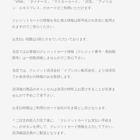
「VISA」「ダイナース」「マスターカード」「JCB」「アメリカ
ン・エキスプレス」のカードがご利用いただけます。
クレジットカードの情報を含む個人情報は暗号化され安全に処理さ
れますのでご安心ください。
お支払い回数は1回とさせていただいております。
当店ではお客様のクレジットカード情報（クレジット番号・有効期
限等）は一切取得致しませんのでご安心下さい。
当店では、クレジット決済会社「イプシロン株式会社」より決済完
了か未決済かの情報のみを取得します。
決済後の商品のキャンセルは決済の特性上お受けすることが出来ま
せんので予めご了承下さい。
お支払時期はご利用のカード会社の引き落とし日となります。
＊ご注文内容入力完了後に、「クレジットカードお支払い手続き
へ」のボタンを押して、クレジットカード情報を入力して下さい。
決済確認次第のご配送となります。