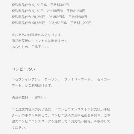
税込商品代金 9,159円迄 手数料300円
税込商品代金 9,160円～29,059円迄 手数料400円
税込商品代金 29,060円～98,859円迄 手数料600円
税込商品代金 98,860円～298,459円迄 手数料1,000円
※お支払いは現金のみとなります。
商品出荷後のキャンセルは出来ません。
あらかじめご了承下さい。
コンビニ払い
「セブンイレブン」「ローソン」「ファミリーマート」「セイコー
マート」がご利用頂けます。
決済手数料 一律300円
＊ご注文内容入力完了後に、「コンビニエンスストアお支払い手続
きへ」のボタンを押して、コンビニ決済のお申込画面を開き、ご希
望のコンビニエンスストアを選択して「お支払い情報」を取得して
ください。