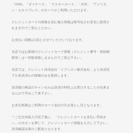
「VISA」「ダイナース」「マスターカード」「JCB」「アメリカ
ン・エキスプレス」のカードがご利用いただけます。
クレジットカードの情報を含む個人情報は暗号化され安全に処理さ
れますのでご安心ください。
お支払い回数は1回とさせていただいております。
当店ではお客様のクレジットカード情報（クレジット番号・有効期
限等）は一切取得致しませんのでご安心下さい。
当店では、クレジット決済会社「イプシロン株式会社」より決済完
了か未決済かの情報のみを取得します。
決済後の商品のキャンセルは決済の特性上お受けすることが出来ま
せんので予めご了承下さい。
お支払時期はご利用のカード会社の引き落とし日となります。
＊ご注文内容入力完了後に、「クレジットカードお支払い手続き
へ」のボタンを押して、クレジットカード情報を入力して下さい。
決済確認次第のご配送となります。