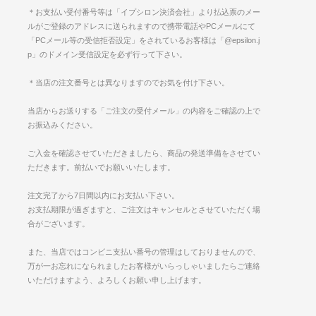
＊お支払い受付番号等は「イプシロン決済会社」より払込票のメー
ルがご登録のアドレスに送られますので携帯電話やPCメールにて
「PCメール等の受信拒否設定」をされているお客様は「@epsilon.j
p」のドメイン受信設定を必ず行って下さい。
＊当店の注文番号とは異なりますのでお気を付け下さい。
当店からお送りする「ご注文の受付メール」の内容をご確認の上で
お振込みください。
ご入金を確認させていただきましたら、商品の発送準備をさせてい
ただきます。前払いでお願いいたします。
注文完了から7日間以内にお支払い下さい。
お支払期限が過ぎますと、ご注文はキャンセルとさせていただく場
合がございます。
また、当店ではコンビニ支払い番号の管理はしておりませんので、
万が一お忘れになられましたお客様がいらっしゃいましたらご連絡
いただけますよう、よろしくお願い申し上げます。