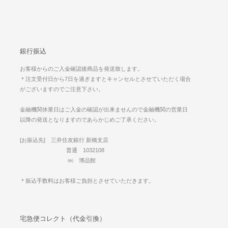
銀行振込
お客様からのご入金確認後商品を発送致します。
＊注文受付日から7日を過ぎますとキャンセルとさせていただく場合
がございますのでご注意下さい。
金融機関休業日はご入金の確認が出来ませんので金融機関の営業日
以降の発送となりますのであらかじめご了承ください。
[お振込先] 三井住友銀行 新橋支店
普通 1032108
㈱ 博品館
＊振込手数料はお客様ご負担とさせていただきます。
宅急便コレクト（代金引換）