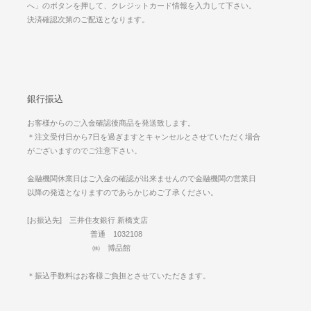
へ」のボタンを押して、クレジットカード情報を入力して下さい。
決済確認次第のご配送となります。
銀行振込
お客様からのご入金確認後商品を発送致します。
＊注文受付日から7日を過ぎますとキャンセルとさせていただく場合
がございますのでご注意下さい。
金融機関休業日はご入金の確認が出来ませんので金融機関の営業日
以降の発送となりますのであらかじめご了承ください。
[お振込先] 三井住友銀行 新橋支店
普通 1032108
㈱ 博品館
＊振込手数料はお客様ご負担とさせていただきます。