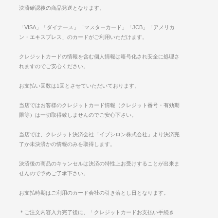
決済確認後の商品発送となります。
「VISA」「ダイナース」「マスターカード」「JCB」「アメリカ
ン・エキスプレス」のカードがご利用いただけます。
クレジットカードの情報を含む個人情報は暗号化され安全に処理さ
れますのでご安心ください。
お支払い回数は1回とさせていただいております。
当店ではお客様のクレジットカード情報（クレジット番号・有効期
限等）は一切取得致しませんのでご安心下さい。
当店では、クレジット決済会社「イプシロン株式会社」より決済完
了か未決済かの情報のみを取得します。
決済後の商品のキャンセルは決済の特性上お受けすることが出来ま
せんので予めご了承下さい。
お支払時期はご利用のカード会社の引き落とし日となります。
＊ご注文内容入力完了後に、「クレジットカードお支払い手続き