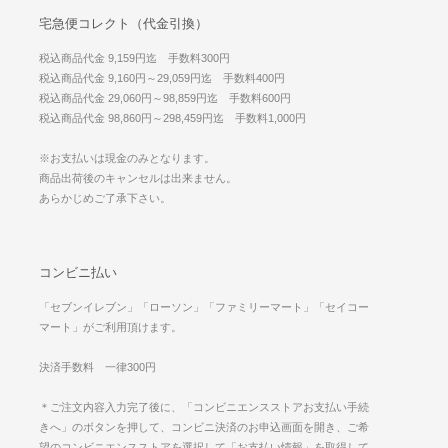
宅急便コレクト（代金引換）
税込商品代金 9,159円迄 手数料300円
税込商品代金 9,160円～29,059円迄 手数料400円
税込商品代金 29,060円～98,859円迄 手数料600円
税込商品代金 98,860円～298,459円迄 手数料1,000円
※お支払いは現金のみとなります。
商品出荷後のキャンセルは出来ません。
あらかじめご了承下さい。
コンビニ払い
「セブンイレブン」「ローソン」「ファミリーマート」「セイコー
マート」がご利用頂けます。
決済手数料 一律300円
＊ご注文内容入力完了後に、「コンビニエンスストアお支払い手続
きへ」のボタンを押して、コンビニ決済のお申込画面を開き、ご希
望のコンビニエンスストアを選択して「お支払い情報」を取得して