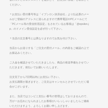
ください。
＊お支払い受付番号等は「イプシロン決済会社」より払込票のメー
ルがご登録のアドレスに送られますので携帯電話やPCメールにて
「PCメール等の受信拒否設定」をされているお客様は「@epsilon.j
p」のドメイン受信設定を必ず行って下さい。
＊当店の注文番号とは異なりますのでお気を付け下さい。
当店からお送りする「ご注文の受付メール」の内容をご確認の上で
お振込みください。
ご入金を確認させていただきましたら、商品の発送準備をさせてい
ただきます。前払いでお願いいたします。
注文完了から7日間以内にお支払い下さい。
お支払期限が過ぎますと、ご注文はキャンセルとさせていただく場
合がございます。
また、当店ではコンビニ支払い番号の管理はしておりませんので、
万が一お忘れになられましたお客様がいらっしゃいましたらご連絡
いただけますよう、よろしくお願い申し上げます。