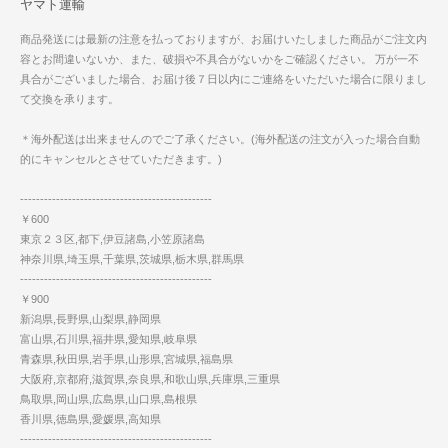
ヤマト運輸
商品発送には最新の注意を払っておりますが、お届けいたしました商品がご注文内
容とお間違いないか、また、破損や不具合がないかをご確認ください。 万が一不
具合がございました場合、お届け後７日以内にご連絡をいただいた場合に限りまし
て交換を承ります。
＊海外配送は出来ませんのでご了承ください。(海外配送の注文が入った場合自動
的にキャンセルとさせていただきます。)
------------------------------------------------
￥600
東京２３区,都下,伊豆諸島,小笠原諸島
神奈川県,埼玉県,千葉県,茨城県,栃木県,群馬県
------------------------------------------------
￥900
新潟県,長野県,山梨県,静岡県
富山県,石川県,福井県,愛知県,岐阜県
青森県,秋田県,岩手県,山形県,宮城県,福島県
大阪府,京都府,滋賀県,奈良県,和歌山県,兵庫県,三重県
鳥取県,岡山県,広島県,山口県,島根県
香川県,徳島県,愛媛県,高知県
------------------------------------------------