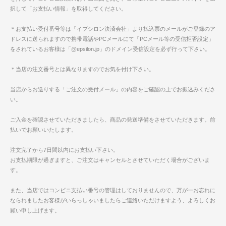
択して「お支払い情報」を取得してください。
＊お支払い受付番号等は「イプシロン決済会社」より払込票のメールがご登録のア
ドレスに送られますので携帯電話やPCメールにて「PCメール等の受信拒否設定」
をされているお客様は「@epsilon.jp」のドメイン受信設定を必ず行って下さい。
＊当店の注文番号とは異なりますのでお気を付け下さい。
当店からお送りする「ご注文の受付メール」の内容をご確認の上でお振込みくださ
い。
ご入金を確認させていただきましたら、商品の発送準備をさせていただきます。前
払いでお願いいたします。
注文完了から7日間以内にお支払い下さい。
お支払期限が過ぎますと、ご注文はキャンセルとさせていただく場合がございま
す。
また、当店ではコンビニ支払い番号の管理はしておりませんので、万が一お忘れに
なられましたお客様がいらっしゃいましたらご連絡いただけますよう、よろしくお
願い申し上げます。