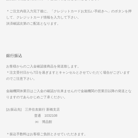
＊ご注文内容入力完了後に、「クレジットカードお支払い手続きへ」のボタンを押
して、クレジットカード情報を入力して下さい。
決済確認次第のご配送となります。
銀行振込
お客様からのご入金確認後商品を発送致します。
＊注文受付日から7日を過ぎますとキャンセルとさせていただく場合がございます
のでご注意下さい。
金融機関休業日はご入金の確認が出来ませんので金融機関の営業日以降の発送とな
りますのであらかじめご了承ください。
[お振込先] 三井住友銀行 新橋支店
普通 1032108
㈱ 博品館
＊振込手数料はお客様ご負担とさせていただきます。