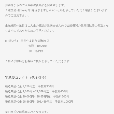
お客様からのご入金確認後商品を発送致します。
＊注文受付日から7日を過ぎますとキャンセルとさせていただく場合がございます
のでご注意下さい。
金融機関休業日はご入金の確認が出来ませんので金融機関の営業日以降の発送とな
りますのであらかじめご了承ください。
[お振込先] 三井住友銀行 新橋支店
普通 1032108
㈱ 博品館
＊振込手数料はお客様ご負担とさせていただきます。
宅急便コレクト（代金引換）
税込商品代金 9,159円迄 手数料300円
税込商品代金 9,160円～29,059円迄 手数料400円
税込商品代金 29,060円～98,859円迄 手数料600円
税込商品代金 98,860円～298,459円迄 手数料1,000円
※お支払いは現金のみとなります。