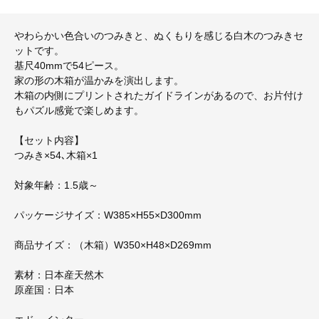
やわらかい色合いのつみきと、ぬくもりを感じる白木のつみきセ
ットです。
基尺40mmで54ピース。
家の形の木箱が温かみを演出します。
木箱の内側にプリントされたガイドラインがあるので、お片付け
もパズル感覚で楽しめます。
【セット内容】
つみき×54､木箱×1
対象年齢：1.5歳～
パッケージサイズ：W385×H55×D300mm
商品サイズ：（木箱）W350×H48×D269mm
素材：日本産天然木
原産国：日本