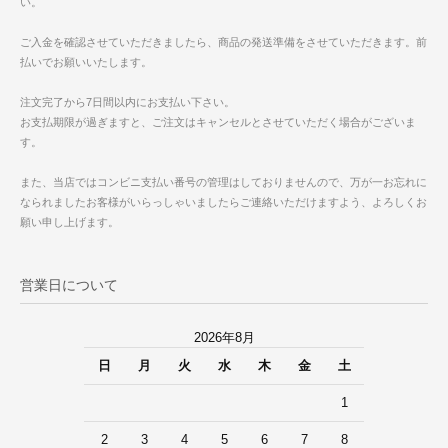
い。
ご入金を確認させていただきましたら、商品の発送準備をさせていただきます。前
払いでお願いいたします。
注文完了から7日間以内にお支払い下さい。
お支払期限が過ぎますと、ご注文はキャンセルとさせていただく場合がございま
す。
また、当店ではコンビニ支払い番号の管理はしておりませんので、万が一お忘れに
なられましたお客様がいらっしゃいましたらご連絡いただけますよう、よろしくお
願い申し上げます。
営業日について
2026年8月
日
月
火
水
木
金
土
1
2
3
4
5
6
7
8