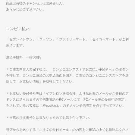
商品出荷後のキャンセルは出来ません。
あらかじめご了承下さい。
コンビニ払い
「セブンイレブン」「ローソン」「ファミリーマート」「セイコーマート」がご利
用頂けます。
決済手数料 一律300円
＊ご注文内容入力完了後に、「コンビニエンスストアお支払い手続きへ」のボタン
を押して、コンビニ決済のお申込画面を開き、ご希望のコンビニエンスストアを選
択して「お支払い情報」を取得してください。
＊お支払い受付番号等は「イプシロン決済会社」より払込票のメールがご登録のア
ドレスに送られますので携帯電話やPCメールにて「PCメール等の受信拒否設定」
をされているお客様は「@epsilon.jp」のドメイン受信設定を必ず行って下さい。
＊当店の注文番号とは異なりますのでお気を付け下さい。
当店からお送りする「ご注文の受付メール」の内容をご確認の上でお振込みくださ