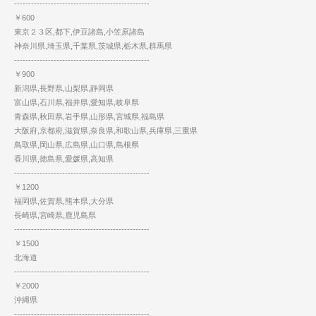
------------------------------------------------
￥600
東京２３区,都下,伊豆諸島,小笠原諸島
神奈川県,埼玉県,千葉県,茨城県,栃木県,群馬県
------------------------------------------------
￥900
新潟県,長野県,山梨県,静岡県
富山県,石川県,福井県,愛知県,岐阜県
青森県,秋田県,岩手県,山形県,宮城県,福島県
大阪府,京都府,滋賀県,奈良県,和歌山県,兵庫県,三重県
鳥取県,岡山県,広島県,山口県,島根県
香川県,徳島県,愛媛県,高知県
------------------------------------------------
￥1200
福岡県,佐賀県,熊本県,大分県
長崎県,宮崎県,鹿児島県
------------------------------------------------
￥1500
北海道
------------------------------------------------
￥2000
沖縄県
------------------------------------------------