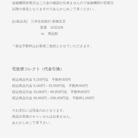
金融機関休業日はご入金の確認が出来ませんので金融機関の営業日
以降の発送となりますのであらかじめご了承ください。
[お振込先] 三井住友銀行 新橋支店
普通 1032108
㈱ 博品館
＊振込手数料はお客様ご負担とさせていただきます。
宅急便コレクト（代金引換）
税込商品代金 9,159円迄 手数料300円
税込商品代金 9,160円～29,059円迄 手数料400円
税込商品代金 29,060円～98,859円迄 手数料600円
税込商品代金 98,860円～298,459円迄 手数料1,000円
※お支払いは現金のみとなります。
商品出荷後のキャンセルは出来ません。
あらかじめご了承下さい。