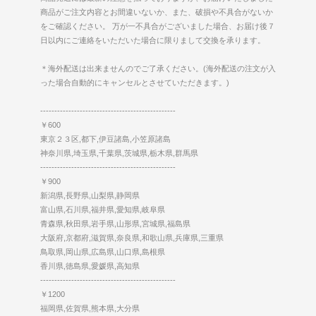
商品がご注文内容とお間違いないか、また、破損や不具合がないか
をご確認ください。 万が一不具合がございました場合、お届け後７
日以内にご連絡をいただいた場合に限りまして交換を承ります。
＊海外配送は出来ませんのでご了承ください。(海外配送の注文が入
った場合自動的にキャンセルとさせていただきます。)
------------------------------------------------
￥600
東京２３区,都下,伊豆諸島,小笠原諸島
神奈川県,埼玉県,千葉県,茨城県,栃木県,群馬県
------------------------------------------------
￥900
新潟県,長野県,山梨県,静岡県
富山県,石川県,福井県,愛知県,岐阜県
青森県,秋田県,岩手県,山形県,宮城県,福島県
大阪府,京都府,滋賀県,奈良県,和歌山県,兵庫県,三重県
鳥取県,岡山県,広島県,山口県,島根県
香川県,徳島県,愛媛県,高知県
------------------------------------------------
￥1200
福岡県,佐賀県,熊本県,大分県