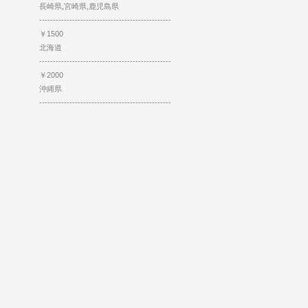
長崎県,宮崎県,鹿児島県
------------------------------------------------
￥1500
北海道
------------------------------------------------
￥2000
沖縄県
------------------------------------------------