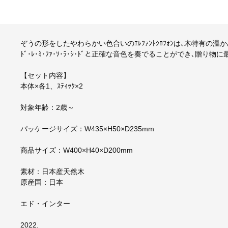
ぞうの形をしたやわらかい色合いのｴﾚﾌｧﾝﾄｼﾛﾌｫﾝは､木特有
ﾄﾞ･ﾚ･ﾐ･ﾌｧ･ｿ･ﾗ･ｼ･ﾄﾞと正確な音色を奏でることができ､贈り物
【セット内容】
本体×各1、ｽﾃｨｯｸ×2
対象年齢：2歳～
パッケージサイズ：W435×H50×D235mm
商品サイズ：W400×H40×D200mm
素材：日本産天然木
原産国：日本
エド・インター
2022.