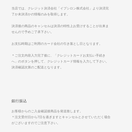
当店では、クレジット決済会社「イプシロン株式会社」より決済完
了か未決済かの情報のみを取得します。
決済後の商品のキャンセルは決済の特性上お受けすることが出来ま
せんので予めご了承下さい。
お支払時期はご利用のカード会社の引き落とし日となります。
＊ご注文内容入力完了後に、「クレジットカードお支払い手続き
へ」のボタンを押して、クレジットカード情報を入力して下さい。
決済確認次第のご配送となります。
銀行振込
お客様からのご入金確認後商品を発送致します。
＊注文受付日から7日を過ぎますとキャンセルとさせていただく場合
がございますのでご注意下さい。